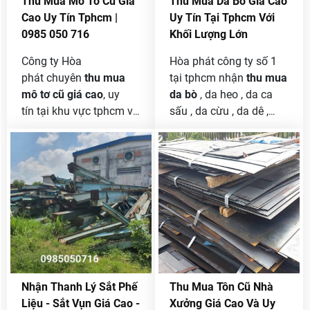
Thu Mua Mô Tơ Cũ Giá
Thu Mua Da Bò Giá Cao
những sản phẩm nhỏ
Cao Uy Tín Tphcm |
Uy Tín Tại Tphcm Với
đòi hỏi phải có độ chính
0985 050 716
Khối Lượng Lớn
xác cao nên máy tiện
không thể thiếu được
Công ty Hòa
Hòa phát công ty số 1
trong nghành chế tạo
phát chuyên
thu mua
tại tphcm nhận
thu mua
máy .
mô tơ cũ giá cao
, uy
da bò
, da heo , da ca
tín tại khu vực tphcm và
sấu , da cừu , da dê ,
các tỉnh lân cận. Chúng
phế liệu với khối lượng
tôi sẽ ưu tiên việc Thu
lớn giá cao . công ty
mua mô tơ cũ, hỏng đã
chúng tôi chuyên nhận
qua sử dụng là một
thanh lý da bò tồn kho
trong những dịch vụ
của các cơ sở , doanh
được chú trọng trong
nghiệp , hay công ty làm
ngành tái chế và bảo vệ
giầy da , túi xách , làm
môi trường. Mô tơ là
sa lông thanh lý .
một trong những thiết bị
điện được sử dụng rộng
Nhận Thanh Lý Sắt Phế
Thu Mua Tôn Cũ Nhà
rãi trong các ứng dụng
Liệu - Sắt Vụn Giá Cao -
Xưởng Giá Cao Và Uy