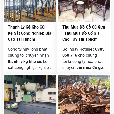
Thanh Lý Kệ Kho Cũ ,
Thu Mua Đồ Gỗ Cũ Xưa
Kệ Sắt Công Nghiệp Giá
, Thu Mua Đồ Cổ Giá
Cao Tại Tphcm
Cao | Uy Tín Tphcm
Công ty huy long phát
Gọi ngay Hotline :
0985
chúng tôi chuyên nhận
050 716
cho chúng
thanh lý kệ kho cũ
, kệ
tôi là công ty hòa phát
sắt công nghiệp, kệ siêu
chuyên
thu mua đồ gỗ
thị, kệ v lỗ, kệ pale, kệ
cũ xưa
, đồ cổ , bàn ghế
kho hàng với giá cao
gỗ , giường gỗ , lục bình
nhất thị trường. Là giải
gỗ cũ , tủ gỗ cũ gia đình
pháp hoàn hảo cho
xài lâu năm do không
công ty và doanh
gian nhà bạn nhỏ trật
nghiệp hay những cửa
hẹp không thích hợp
hàng bán buôn, bán lẻ,
hay do không hợp