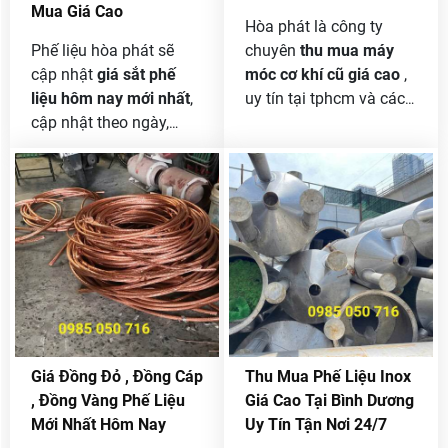
Mua Giá Cao
Hòa phát là công ty
Phế liệu hòa phát sẽ
chuyên
thu mua máy
cập nhật
giá sắt phế
móc cơ khí cũ giá cao
,
liệu hôm nay mới nhất
,
uy tín tại tphcm và các
cập nhật theo ngày,
tỉnh lân cận . chúng tôi
theo giờ cho bạn nắm
nhận thanh lý máy móc
bắt thị trường sắt phế
cơ khí cũ với khối lượng
liệu trong nước cũng
lớn không giới hạn của
như ngoài nước và
công ty bán thanh lý
chúng tôi sẽ luôn thu
mọi chi tiết xin liên hệ [
mua giá cao các loại
0985 050 716 ] để được
sắt phế liệu công ty
tư vấn và hổ trợ bán
thanh lý, sắt phế liệu
máy vũ với giá tốt nhất
công trình, sắt vụn, sắt
thị trường .
tồn kho.
Giá Đồng Đỏ , Đồng Cáp
Thu Mua Phế Liệu Inox
, Đồng Vàng Phế Liệu
Giá Cao Tại Bình Dương
Mới Nhất Hôm Nay
Uy Tín Tận Nơi 24/7