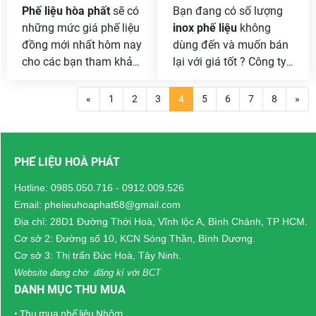
Phế liệu hòa phất
sẽ có
Bạn đang có số lượng
những mức giá phế liệu
inox phế liệu
không
đồng mới nhất hôm nay
dùng đến và muốn bán
cho các bạn tham khảo
lại với giá tốt ? Công ty
nhé, và bạn muốn biết
Phế liệu hòa phát chúng
giá chính xác thì hãy gọi
tôi chuyên
thu mua phế
«
1
2
3
4
5
6
7
8
»
điện cho chúng tôi qua
liệu inox tại Bình Dương
,
Hotline
[ 0985 050 716 ]
từ inox dân dụng đến
để được hổ trợ.
công nghiệp, cam kết
PHẾ LIỆU HOÀ PHÁT
giá cao, thu gom tận
nơi, phục vụ nhanh
Hotline:
0985.050.716
-
0912.009.526
chóng 24/7.
Email: phelieuhoaphat68@gmail.com
Địa chỉ: 28D1 Đường Thới Hoà, Vĩnh lộc A, Bình Chánh, TP HCM.
Cơ sở 2: Đường số 10, KCN Sóng Thần, Bình Dương.
Cơ sở 3: Thị trấn Đức Hoà, Tây Ninh.
Website đang chờ đăng kí với BCT
DANH MỤC THU MUA
•
Thu mua phế liệu Nhôm