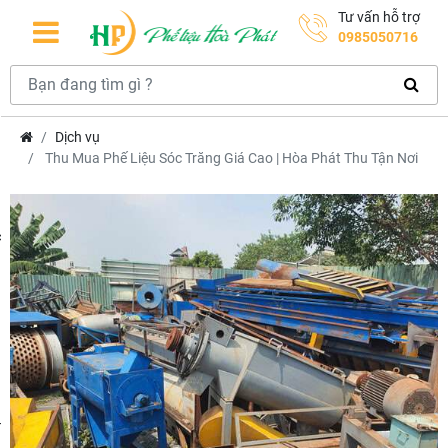
Tư vấn hỗ trợ
0985050716
Dịch vụ
Thu Mua Phế Liệu Sóc Trăng Giá Cao | Hòa Phát Thu Tận Nơi
hcm
m