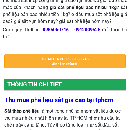
thu mua sắt thép công trình giá cao tận nơi. Để giải đáp thắc
mắc của khách hàng
giá sắt phế liệu bao nhiêu 1kg?
sắt
phế liệu bán bao nhiêu tiền 1kg? ở đâu mua sắt phế liệu giá
cao? giá sắt vụn hôm nay? giá sắt phế liệu hôm nay?
Gọi ngay: Hotline:
0985050716 - 0912009526
để được hổ
trợ.
BÁO GIÁ GỌI 0985.050.716
Liên hệ với chúng tôi
THÔNG TIN CHI TIẾT
Thu mua phế liệu sắt giá cao tại tphcm
Sắt thép phế liệu
là một trong những nhóm vật liệu được
thu mua nhiều nhất hiện nay tại TP.HCM nhờ nhu cầu tái
chế ngày càng tăng. Tùy theo từng loại như sắt đặc, sắt