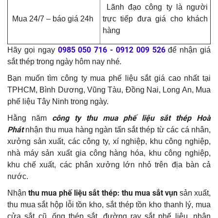
Lãnh đạo công ty là người
Mua 24/7 – báo giá 24h
trực tiếp đưa giá cho khách
hàng
0985 050 716 - 0912 009 526
Hãy gọi ngay
để nhận giá
sắt thép trong ngày hôm nay nhé
.
Bạn muốn tìm công ty mua phế liệu sắt giá cao nhất tại
TPHCM, Bình Dương, Vũng Tàu, Đồng Nai, Long An, Mua
phế liệu Tây Ninh trong ngày.
công ty thu mua phế liệu sắt thép Hoà
Hằng năm
Phát
nhận thu mua hàng ngàn tấn sắt thép từ các cá nhân,
xưởng sản xuất, các công ty, xí nghiệp, khu công nghiệp,
nhà máy sản xuất gia công hàng hóa, khu công nghiệp,
khu chế xuất, các phân xưởng lớn nhỏ trên địa bàn cả
nước.
thu mua phế liệu sắt thép: thu mua sắt vụn
Nhận
sản xuất,
thu mua sắt hộp lỗi tồn kho, sắt thép tồn kho thanh lý, mua
cửa sắt cũ, ống thép sắt, đường ray sắt phế liệu, nhận