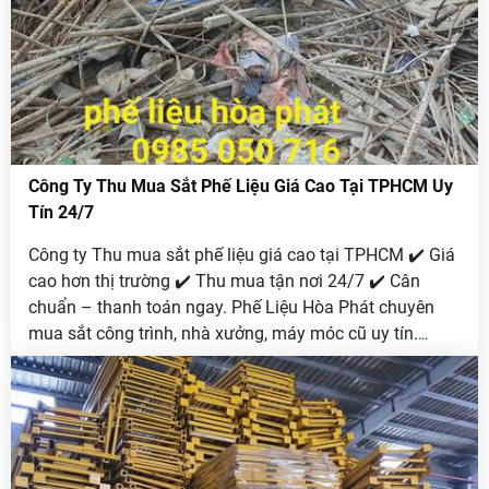
Công Ty Thu Mua Sắt Phế Liệu Giá Cao Tại TPHCM Uy
Tín 24/7
Công ty Thu mua sắt phế liệu giá cao tại TPHCM ✔️ Giá
cao hơn thị trường ✔️ Thu mua tận nơi 24/7 ✔️ Cân
chuẩn – thanh toán ngay. Phế Liệu Hòa Phát chuyên
mua sắt công trình, nhà xưởng, máy móc cũ uy tín.
Hotline 0985 050 716.