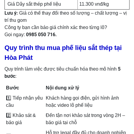
Giá Dây sắt thép phế liệu
11.300 vnđ/kg
Lưu ý:
Giá có thể thay đổi theo số lượng – chất lượng – vị
trí thu gom
Công ty bạn cần báo giá chính xác theo từng lô?
0985 050 716.
Gọi ngay:
Quy trình thu mua phế liệu sắt thép tại
Hòa Phát
5
Quy trình làm việc được tiêu chuẩn hóa theo mô hình
bước
:
Bước
Nội dung xử lý
1️⃣ Tiếp nhận yêu
Khách hàng gọi điện, gửi hình ảnh
cầu
hoặc video lô phế liệu
2️⃣ Khảo sát &
Đến tận nơi khảo sát trong vòng 2H –
báo giá
báo giá tại chỗ
Hỗ trợ legal đầy đủ cho doanh nghiệp