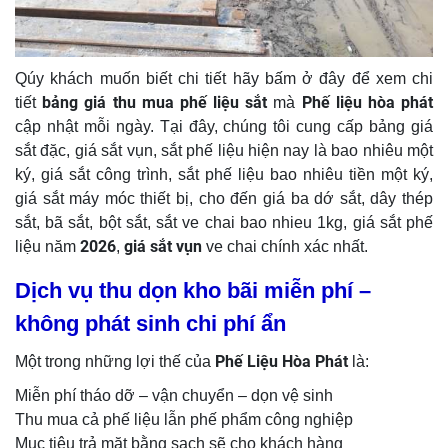
Qúy khách muốn biết chi tiết hãy bấm ở đây để xem chi
bảng giá thu mua phế liệu sắt
Phế liệu hòa phát
tiết
mà
cập nhật mỗi ngày. Tại đây, chúng tôi cung cấp bảng giá
sắt đặc, giá sắt vụn, sắt phế liệu hiện nay là bao nhiêu một
ký, giá sắt công trình, sắt phế liệu bao nhiêu tiền một ký,
giá sắt máy móc thiết bị, cho đến giá ba dớ sắt, dây thép
sắt, bã sắt, bột sắt, sắt ve chai bao nhieu 1kg, giá sắt phế
2026
giá sắt vụn
liệu năm
,
ve chai chính xác nhất.
Dịch vụ thu dọn kho bãi miễn phí –
không phát sinh chi phí ẩn
Phế Liệu Hòa Phát
Một trong những lợi thế của
là:
Miễn phí tháo dỡ – vận chuyển – dọn vệ sinh
Thu mua cả phế liệu lẫn phế phẩm công nghiệp
Mục tiêu trả mặt bằng sạch sẽ cho khách hàng