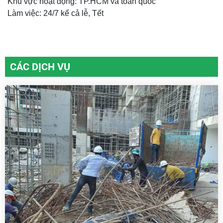
Khu vực hoạt động: TP.HCM và toàn quốc
Làm việc: 24/7 kể cả lễ, Tết
CÁC DỊCH VỤ