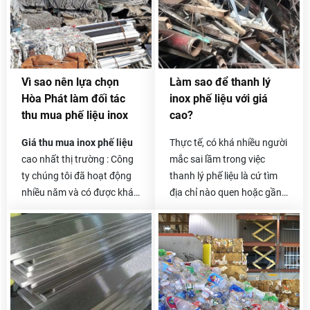
Vì sao nên lựa chọn
Làm sao để thanh lý
Hòa Phát làm đối tác
inox phế liệu với giá
thu mua phế liệu inox
cao?
Giá thu mua inox phế liệu
Thực tế, có khá nhiều người
cao nhất thị trường : Công
mắc sai lầm trong việc
ty chúng tôi đã hoạt động
thanh lý phế liệu là cứ tìm
nhiều năm và có được khá
địa chỉ nào quen hoặc gần
nhiều đối tác là các công ty
nhà và liên hệ thanh lý.
thu mua phế liệu lớn ở cả
Thêm vào đó, việc không
trong và ngoài nước. Được
xác minh là đại lý đó có uy
hỗ trợ từ các doanh nghiệp
tín hay không, phương thức
lớn, có nhà máy xử lý phế
làm việc như thế nào sẽ
liệu nên giá thu mua của
khiến bạn dễ bị “mắc bẫy”.
Hòa Phát luôn cao hơn rất
Những đại lý nhỏ thường có