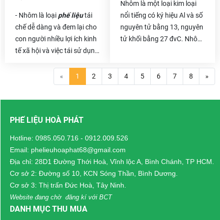
Số phế liệu thải ra đó vừa
Nhôm là một loại kim loại
làm tốn diện tích kho bãi
- Nhôm là loại
phế liệu
tái
nổi tiếng có ký hiệu Al và số
của bạn vừa làm ô nhiễm
chế dễ dàng và đem lại cho
nguyên tử bằng 13, nguyên
môi trường. Vậy thì chẳng
con người nhiều lợi ích kinh
tử khối bằng 27 đvC. Nhôm
có lý do gì để bạn không
tế xã hội và việc tái sử dụng
có điểm đáng chú ý của
thanh lý chúng đi cả .
chúng sẽ giúp tài nguyên
một kim loại có tỷ trọng
bảo vệ, môi trường của
thấp và có khả năng chống
«
1
2
3
4
5
6
7
8
»
chúng ta cũng trở nên xanh
ăn mòn hiện tượng thụ
sạch đẹp hơn. Và khoảng
động. Các thành phần cấu
thời gian giữa năm mới
trúc được làm từ nhôm và
PHẾ LIỆU HOÀ PHÁT
2021,
Phế liệu Hòa Phát
hợp kim của nó là rất quan
tiến hành thực hiện chương
trọng cho ngành công
Hotline:
0985.050.716
-
0912.009.526
trình hoa hồng cho những
nghiệp hàng không vũ trụ
Email: phelieuhoaphat68@gmail.com
người giới thiệu
chuyên thu
và rất quan trọng trong các
Địa chỉ: 28D1 Đường Thới Hoà, Vĩnh lộc A, Bình Chánh, TP HCM.
mua nhôm phế liệu
, khi
lĩnh vực khác của giao
Cơ sở 2: Đường số 10, KCN Sóng Thần, Bình Dương.
hoàn tất giao dịch thu mua
thông vận tải và vật liệu
Cơ sở 3: Thị trấn Đức Hoà, Tây Ninh.
phế liệu trên 10 tấn sẽ được
cấu trúc.
Website đang chờ đăng kí với BCT
tặng hơn 20 triệu hoa hồng
DANH MỤC THU MUA
dành cho khách hàng giới