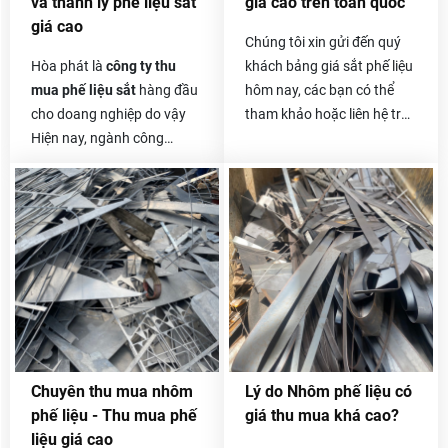
và thanh lý phế liệu sắt
giá cao trên toàn quốc
chúng tôi.
giá cao
Chúng tôi xin gửi đến quý
Hòa phát là
công ty thu
khách bảng giá sắt phế liệu
mua phế liệu sắt
hàng đầu
hôm nay, các bạn có thể
cho doang nghiệp do vậy
tham khảo hoặc liên hệ trực
Hiện nay, ngành công
tiếp với chúng tôi để biết
nghiệp xây dựng ngày càng
thêm thông tin chi tiết hơn.
hiện đại và phát triển mạnh
Giá sắt vụn hôm nay
cũng
mẽ, có rất nhiều công trình
khá tốt và ổn định, vì sắt
xây dựng từ nhỏ đến lớn, từ
vụn thường có giá thu mua
công trình nhà cấp 4 cho
không cao bằng các loại
đến những công trình nhà
khác nên khách hàng
cao tầng, nhà máy xây
thường lo lắng về vấn đề
dựng, đóng tàu, cầu đường,
này.
…Tất cả đều sử dụng một
khối lượng sắt khổng lồ.
Chuyên thu mua nhôm
Lý do Nhôm phế liệu có
Kéo theo đó là lượng sắt
phế liệu - Thu mua phế
giá thu mua khá cao?
thải ra cũng không hề nhỏ.
liệu giá cao