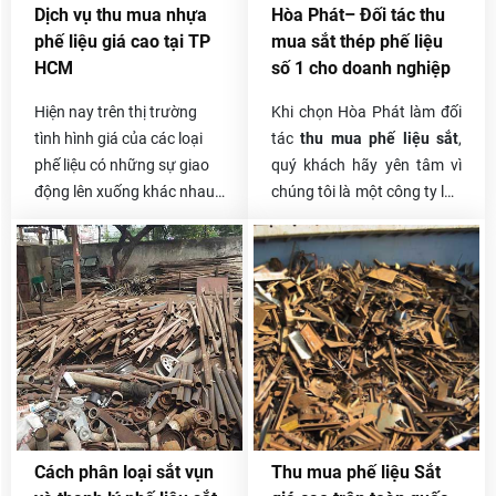
phân công đến thẩm định
chuyên chở tự bốc xếp, vận
Dịch vụ thu mua nhựa
Hòa Phát– Đối tác thu
giá hoặc thu gom trong
chuyển nhanh gọn nhất,
phế liệu giá cao tại TP
mua sắt thép phế liệu
ngày và thanh toán linh
thanh toán một lần và có
HCM
số 1 cho doanh nghiệp
hoạt cho khách.
phần trăm hoa hồng cho
người giới thiệu.
Hiện nay trên thị trường
Khi chọn Hòa Phát làm đối
tình hình giá của các loại
tác
thu mua phế liệu sắt
,
phế liệu có những sự giao
quý khách hãy yên tâm vì
động lên xuống khác nhau
chúng tôi là một công ty lâu
tùy thuộc vào thời gian
năm làm trong ngành phế
cũng như chất liệu đó đáp
liệu. Chúng tôi tự hào về
ứng thị trường như thế nào.
quá trình làm nên thương
hiệu Hòa Phát của mình.
Trong suốt nhiều năm trong
nghề, Hòa Phát đã hợp tác
với rất nhiều khách hàng,
rất nhiều doanh nghiệp,
công ty lớn nhỏ và ai cũng
hài lòng về cách thức thu
Cách phân loại sắt vụn
Thu mua phế liệu Sắt
mua, xử lý phế liệu của