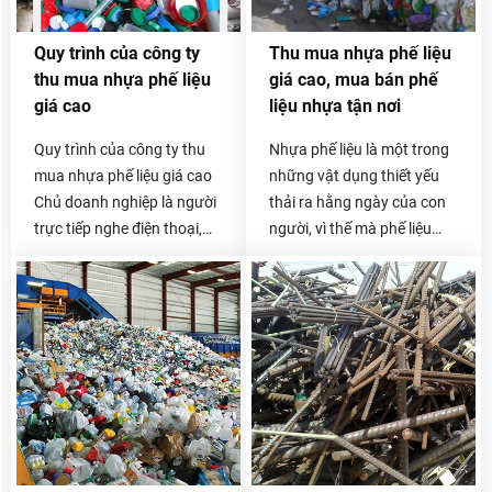
quý khách có thể gọi trực
có ở các công ty, xưởng sản
tiếp đến số hotline
xuất gia công đồ nhựa đều
Quy trình của công ty
Thu mua nhựa phế liệu
0985.050.716 -
được chúng tôi thu mua lại
thu mua nhựa phế liệu
giá cao, mua bán phế
0912.009.526 .
với giá cao và cạnh tranh
giá cao
liệu nhựa tận nơi
nhất trên thị trường.
Quy trình của công ty thu
Nhựa phế liệu là một trong
mua nhựa phế liệu giá cao
những vật dụng thiết yếu
Chủ doanh nghiệp là người
thải ra hằng ngày của con
trực tiếp nghe điện thoại,
người, vì thế mà phế liệu
báo giá và thỏa thuận giá
nhựa thải ra cũng vô cùng
với khách hàng, đó là việc
lớn. Nếu bạn đang đau đầu
mà không công ty mua phế
vì số phế liệu nhựa tồn kho
liệu nào làm được. Khách
không biết phải xử lý như
hàng của Hoa Phát 10 năm
thế nào thì hãy liên lạc ngay
nay vẫn rất tin tưởng lối
với chúng tôi nhé. Thu mua
phục vụ này. Sau khi nhận
phế liệu Hòa Phát chuyên
được yêu cầu của quý
thu mua nhựa phế liệu giá
khách, chúng tôi sẽ được
cao trên toàn quốc, đội xe