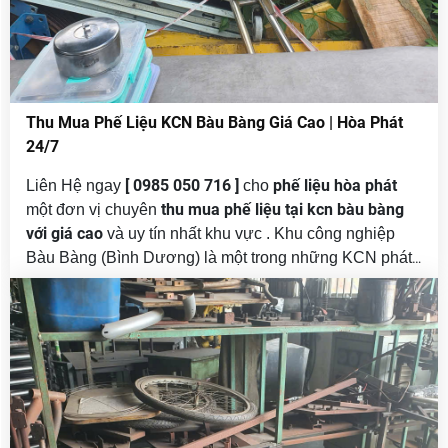
Thu Mua Phế Liệu KCN Bàu Bàng Giá Cao | Hòa Phát
24/7
[ 0985 050 716 ]
phế liệu hòa phát
Liên Hệ ngay
cho
thu mua phế liệu tại kcn bàu bàng
một đơn vị chuyên
với giá cao
và uy tín nhất khu vực . Khu công nghiệp
Bàu Bàng (Bình Dương) là một trong những KCN phát
triển nhanh, tập trung nhiều nhà máy sản xuất, xưởng
cơ khí, doanh nghiệp FDI và khu công nghiệp phụ trợ.
thu mua phế liệu
Cùng với sự phát triển đó, nhu cầu
KCN Bàu Bàng
ngày càng tăng cao, bao gồm phế liệu
sắt thép, đồng, nhôm, inox, dây điện, cáp đồng và máy
móc cũ thanh lý .