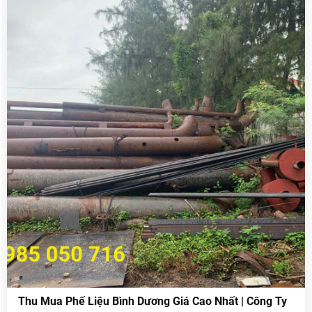
Phế Liệu Hòa Phát
bắt được nhu cầu thực tế ấy,
tự hào
thu mua phế liệu giá cao
mang đến dịch vụ
, hỗ trợ
doanh nghiệp xử lý phế liệu nhanh – gọn – uy tín, có
mặt tận nơi chỉ sau 10 phút. Dù doanh nghiệp sếp đang
đồng, sắt thép, inox, nhôm, chì, kẽm, máy móc cũ,
có
thiết bị hư hỏng
tận nơi –
… Hòa Phát đều thu mua
nhanh chóng – thanh toán liền tay
.
Thu Mua Phế Liệu Bình Dương Giá Cao Nhất | Công Ty