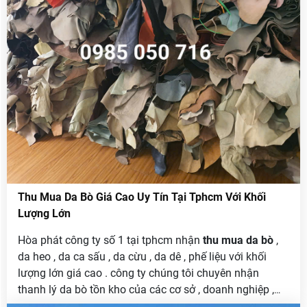
Thu Mua Da Bò Giá Cao Uy Tín Tại Tphcm Với Khối
Lượng Lớn
Hòa phát công ty số 1 tại tphcm nhận
thu mua da bò
,
da heo , da ca sấu , da cừu , da dê , phế liệu với khối
lượng lớn giá cao . công ty chúng tôi chuyên nhận
thanh lý da bò tồn kho của các cơ sở , doanh nghiệp ,
hay công ty làm giầy da , túi xách , làm sa lông thanh lý