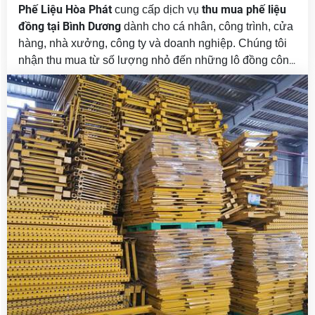
Phế Liệu Hòa Phát
thu mua phế liệu
cung cấp dịch vụ
đồng tại Bình Dương
dành cho cá nhân, công trình, cửa
hàng, nhà xưởng, công ty và doanh nghiệp. Chúng tôi
nhận thu mua từ số lượng nhỏ đến những lô đồng công
nghiệp số lượng lớn, hỗ trợ khảo sát tận nơi, báo giá
theo từng chủng loại và tổ chức vận chuyển nhanh
chóng.