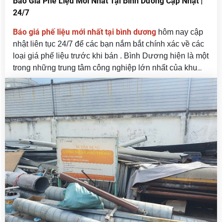
Báo Giá Phế Liệu Mới Nhất Tại Bình Dương Cập Nhật |
24/7
Báo giá phế liệu mới nhất tại bình dương
hôm nay cập
nhật liên tục 24/7 để các bạn nắm bắt chính xác về các
loại giá phế liệu trước khi bán . Bình Dương hiện là một
trong những trung tâm công nghiệp lớn nhất của khu
vực phía Nam, tập trung hàng loạt khu công nghiệp,
nhà máy, xí nghiệp, cơ sở sản xuất và công trình xây
dựng. Sự phát triển mạnh mẽ này đồng thời tạo ra khối
lượng phế liệu khổng lồ mỗi ngày.