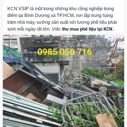
KCN VSIP là một trong những khu công nghiệp trọng
điểm tại Bình Dương và TP.HCM, nơi tập trung hàng
trăm nhà máy, xưởng sản xuất với lượng phế liệu phát
thu mua phế liệu tại KCN
sinh mỗi ngày rất lớn. Việc
VSIP 1, vsip 2 , vsip 3
không chỉ giúp doanh nghiệp tối
ưu chi phí mà còn góp phần xử lý chất thải công nghiệp
đúng quy định, an toàn và bền vững .