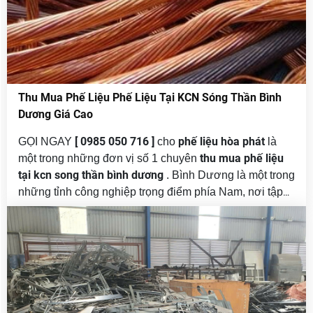
Thu Mua Phế Liệu Phế Liệu Tại KCN Sóng Thần Bình
Dương Giá Cao
[ 0985 050 716 ]
phế liệu hòa phát
GỌI NGAY
cho
là
thu mua phế liệu
một trong những đơn vị số 1 chuyên
tại kcn song thần bình dương
. Bình Dương là một trong
những tỉnh công nghiệp trọng điểm phía Nam, nơi tập
trung nhiều khu công nghiệp lớn như Sóng Thần 1, 2 ,3
, VSIP, Mỹ Phước, Nam Tân Uyên… Hàng ngày, lượng
phế liệu từ sản xuất, xây dựng, doanh nghiệp và hộ gia
đình thải ra là rất lớn.