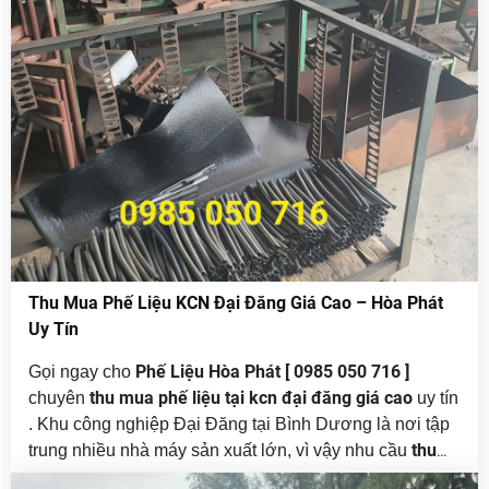
Thu Mua Phế Liệu KCN Đại Đăng Giá Cao – Hòa Phát
Uy Tín
Phế Liệu Hòa Phát
[ 0985 050 716 ]
Gọi ngay cho
thu mua phế liệu tại kcn đại đăng giá cao
chuyên
uy tín
. Khu công nghiệp Đại Đăng tại Bình Dương là nơi tập
thu
trung nhiều nhà máy sản xuất lớn, vì vậy nhu cầu
mua phế liệu tại KCN Đại Đăng
ngày càng tăng. Nắm