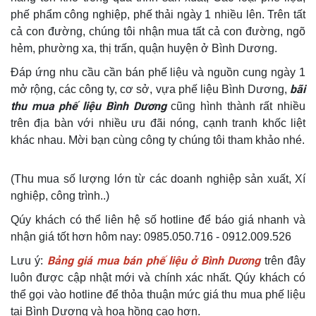
phế phẩm công nghiệp, phế thải ngày 1 nhiều lên. Trên tất
cả con đường, chúng tôi nhận mua tất cả con đường, ngõ
hẻm, phường xa, thị trấn, quận huyện ở Bình Dương.
Đáp ứng nhu cầu cần bán phế liệu và nguồn cung ngày 1
bãi
mở rộng, các công ty, cơ sở, vựa phế liệu Bình Dương,
thu mua phế liệu Bình Dương
cũng hình thành rất nhiều
trên địa bàn với nhiều ưu đãi nóng, cạnh tranh khốc liệt
khác nhau. Mời bạn cùng công ty chúng tôi tham khảo nhé.
(Thu mua số lượng lớn từ các doanh nghiệp sản xuất, Xí
nghiệp, công trình..)
Qúy khách có thể liên hệ số hotline để báo giá nhanh và
nhận giá tốt hơn hôm nay: 0985.050.716 - 0912.009.526
Bảng giá mua bán phế liệu ở Bình Dương
Lưu ý:
trên đây
luôn được cập nhật mới và chính xác nhất. Qúy khách có
thể gọi vào hotline để thỏa thuận mức giá thu mua phế liệu
tại Bình Dương và hoa hồng cao hơn.