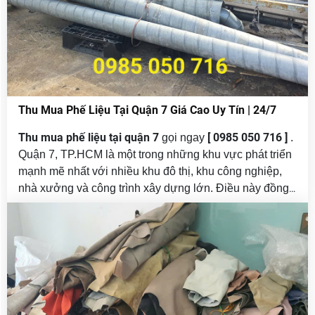
Thu Mua Phế Liệu Tại Quận 7 Giá Cao Uy Tín | 24/7
Thu mua phế liệu tại quận 7
[ 0985 050 716 ]
gọi ngay
.
Quận 7, TP.HCM là một trong những khu vực phát triển
mạnh mẽ nhất với nhiều khu đô thị, khu công nghiệp,
nhà xưởng và công trình xây dựng lớn. Điều này đồng
phế liệu
nghĩa với việc lượng
phát sinh hằng ngày tại
Quận 7 là rất lớn, bao gồm: sắt thép, đồng, nhôm, inox,
nhựa, giấy, vải vụn, máy móc cũ…