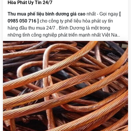
Hòa Phát Uy Tín 24/7
Thu mua phế liệu bình dương giá cao
[
nhất - Gọi ngay
0985 050 716 ]
cho công ty phế liệu hòa phát uy tín
hàng đầu thu mua 24/7 . Bình Dương là một trong
những tỉnh công nghiệp phát triển mạnh nhất Việt Nam,
với hàng trăm khu công nghiệp (KCN) và cụm công
nghiệp lớn nhỏ. Hàng ngày, tại các nhà máy, xưởng
sản xuất, công trình xây dựng… phát sinh số lượng lớn
phế liệu như sắt thép, inox, nhôm, đồng, nhựa, giấy,
máy móc cũ. Đây là nguồn tài nguyên tái chế vô cùng
giá trị nếu được khai thác và xử lý đúng cách.