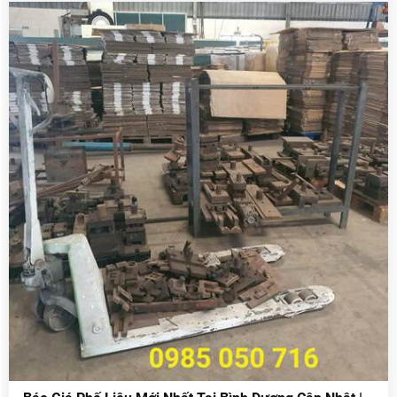
nghiệp hoạt động trong các lĩnh vực sản xuất cơ khí,
điện tử, nhựa, dệt may, xây dựng…, lượng phế liệu
phát sinh hàng ngày rất lớn. Điều này tạo ra nhu cầu
thu mua phế liệu tại KCN Nhơn Trạch giá cao, uy tín,
chuyên nghiệp
nhằm giúp doanh nghiệp .