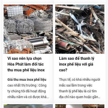
Hãy liên hệ với chúng tôi
Hãy liên hệ với chúng tôi
Vì sao nên lựa chọn
Làm sao để thanh lý
Hòa Phát làm đối tác
inox phế liệu với giá
thu mua phế liệu inox
cao?
Giá thu mua inox phế liệu
Thực tế, có khá nhiều người
cao nhất thị trường : Công
mắc sai lầm trong việc
ty chúng tôi đã hoạt động
thanh lý phế liệu là cứ tìm
nhiều năm và có được khá
địa chỉ nào quen hoặc gần
nhiều đối tác là các công ty
nhà và liên hệ thanh lý.