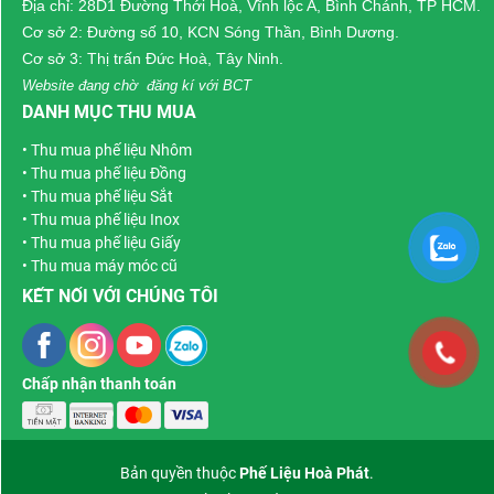
Địa chỉ: 28D1 Đường Thới Hoà, Vĩnh lộc A, Bình Chánh, TP HCM.
mua nhôm phế liệu
, khi
lĩnh vực khác của giao
Cơ sở 2: Đường số 10, KCN Sóng Thần, Bình Dương.
hoàn tất giao dịch thu mua
thông vận tải và vật liệu
Cơ sở 3: Thị trấn Đức Hoà, Tây Ninh.
phế liệu trên 10 tấn sẽ được
cấu trúc.
Website đang chờ đăng kí với BCT
tặng hơn 20 triệu hoa hồng
DANH MỤC THU MUA
dành cho khách hàng giới
•
Thu mua phế liệu Nhôm
thiệu.
•
Thu mua phế liệu Đồng
•
Thu mua phế liệu Sắt
•
Thu mua phế liệu Inox
•
Thu mua phế liệu Giấy
•
Thu mua máy móc cũ
KẾT NỐI VỚI CHÚNG TÔI
Chấp nhận thanh toán
Bản quyền thuộc
Phế Liệu Hoà Phát
.