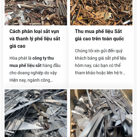
với rất nhiều khách hàng,
rất nhiều doanh nghiệp,
công ty lớn nhỏ và ai cũng
hài lòng về cách thức thu
Cách phân loại sắt vụn
Thu mua phế liệu Sắt
mua, xử lý phế liệu của
và thanh lý phế liệu sắt
giá cao trên toàn quốc
chúng tôi.
giá cao
Chúng tôi xin gửi đến quý
Hòa phát là
công ty thu
khách bảng giá sắt phế liệu
mua phế liệu sắt
hàng đầu
hôm nay, các bạn có thể
cho doang nghiệp do vậy
tham khảo hoặc liên hệ trực
Hiện nay, ngành công
tiếp với chúng tôi để biết
nghiệp xây dựng ngày càng
thêm thông tin chi tiết hơn.
hiện đại và phát triển mạnh
Giá sắt vụn hôm nay
cũng
mẽ, có rất nhiều công trình
khá tốt và ổn định, vì sắt
xây dựng từ nhỏ đến lớn, từ
vụn thường có giá thu mua
công trình nhà cấp 4 cho
không cao bằng các loại
đến những công trình nhà
khác nên khách hàng
cao tầng, nhà máy xây
thường lo lắng về vấn đề