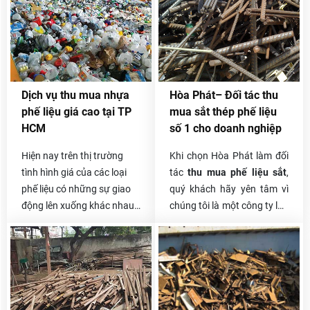
hàng của Hoa Phát 10 năm
thế nào thì hãy liên lạc ngay
nay vẫn rất tin tưởng lối
với chúng tôi nhé. Thu mua
phục vụ này. Sau khi nhận
phế liệu Hòa Phát chuyên
được yêu cầu của quý
thu mua nhựa phế liệu giá
khách, chúng tôi sẽ được
cao trên toàn quốc, đội xe
phân công đến thẩm định
chuyên chở tự bốc xếp, vận
Dịch vụ thu mua nhựa
Hòa Phát– Đối tác thu
giá hoặc thu gom trong
chuyển nhanh gọn nhất,
phế liệu giá cao tại TP
mua sắt thép phế liệu
ngày và thanh toán linh
thanh toán một lần và có
HCM
số 1 cho doanh nghiệp
hoạt cho khách.
phần trăm hoa hồng cho
người giới thiệu.
Hiện nay trên thị trường
Khi chọn Hòa Phát làm đối
tình hình giá của các loại
tác
thu mua phế liệu sắt
,
phế liệu có những sự giao
quý khách hãy yên tâm vì
động lên xuống khác nhau
chúng tôi là một công ty lâu
tùy thuộc vào thời gian
năm làm trong ngành phế
cũng như chất liệu đó đáp
liệu. Chúng tôi tự hào về
ứng thị trường như thế nào.
quá trình làm nên thương
hiệu Hòa Phát của mình.
Trong suốt nhiều năm trong
nghề, Hòa Phát đã hợp tác