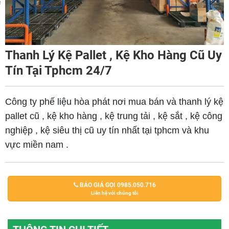
m
Thanh Lý Kệ Pallet , Kệ Kho Hàng Cũ Uy
Tín Tại Tphcm 24/7
Công ty phế liệu hòa phát nơi mua bán và thanh lý kệ
pallet cũ , kệ kho hàng , kệ trung tải , kệ sắt , kệ công
nghiệp , kệ siêu thị cũ uy tín nhất tại tphcm và khu
vực miền nam .
BÁO GIÁ GỌI 0985.050.716
Liên hệ với chúng tôi