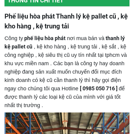
THÔNG TIN CHI TIẾT
Phế liệu hòa phát Thanh lý kệ pallet cũ , kệ
kho hàng , kệ trung tải
phế liệu hòa phát
thanh lý
Công ty
nơi mua bán và
kệ pallet cũ
, kệ kho hàng , kệ trung tải , kệ sắt , kệ
công nghiệp , kệ siêu thị cũ uy tín nhất tại tphcm và
khu vực miền nam . Các bạn là công ty hay doanh
nghiệp đang sản xuất muốn chuyển đổi mục đích
kinh doanh có kệ cũ cần thanh lý thì hãy gọi điện
[ 0985 050 716 ]
ngay cho chúng tôi qua Hotline
để
được thanh lý các loại kệ cũ của mình với giá tốt
nhất thị trường .