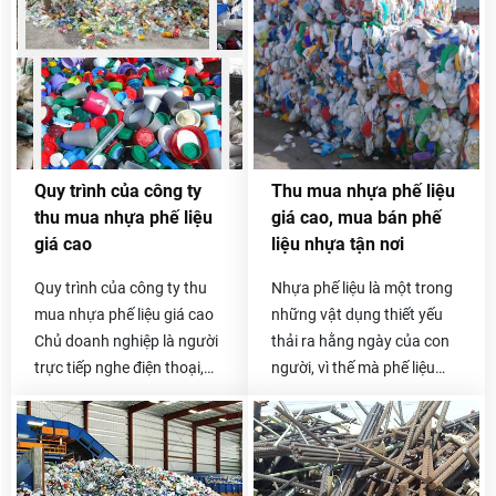
cao và công khai bảng giá
mua phế liệu Hòa Phát
để quý khách hàng có thể
chuyên thu mua nhựa phế
tham khảo, so sánh. Để biết
liệu giá tốt. Tất cả các
chính xác giá inox phế liệu
chủng loại phế liệu nhựa
hôm nay bao tiền 1kg thì
PVC, HD, PE, PS, PP thường
quý khách có thể gọi trực
có ở các công ty, xưởng sản
tiếp đến số hotline
xuất gia công đồ nhựa đều
Quy trình của công ty
Thu mua nhựa phế liệu
0985.050.716 -
được chúng tôi thu mua lại
thu mua nhựa phế liệu
giá cao, mua bán phế
0912.009.526 .
với giá cao và cạnh tranh
giá cao
liệu nhựa tận nơi
nhất trên thị trường.
Quy trình của công ty thu
Nhựa phế liệu là một trong
mua nhựa phế liệu giá cao
những vật dụng thiết yếu
Chủ doanh nghiệp là người
thải ra hằng ngày của con
trực tiếp nghe điện thoại,
người, vì thế mà phế liệu
báo giá và thỏa thuận giá
nhựa thải ra cũng vô cùng
với khách hàng, đó là việc
lớn. Nếu bạn đang đau đầu
mà không công ty mua phế
vì số phế liệu nhựa tồn kho
liệu nào làm được. Khách
không biết phải xử lý như