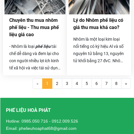
dựng, đóng tàu, cầu đường,
này.
…Tất cả đều sử dụng một
khối lượng sắt khổng lồ.
Chuyên thu mua nhôm
Lý do Nhôm phế liệu có
Kéo theo đó là lượng sắt
phế liệu - Thu mua phế
giá thu mua khá cao?
thải ra cũng không hề nhỏ.
liệu giá cao
Số phế liệu thải ra đó vừa
Nhôm là một loại kim loại
làm tốn diện tích kho bãi
- Nhôm là loại
phế liệu
tái
nổi tiếng có ký hiệu Al và số
của bạn vừa làm ô nhiễm
chế dễ dàng và đem lại cho
nguyên tử bằng 13, nguyên
môi trường. Vậy thì chẳng
con người nhiều lợi ích kinh
tử khối bằng 27 đvC. Nhôm
có lý do gì để bạn không
tế xã hội và việc tái sử dụng
có điểm đáng chú ý của
thanh lý chúng đi cả .
chúng sẽ giúp tài nguyên
một kim loại có tỷ trọng
bảo vệ, môi trường của
thấp và có khả năng chống
«
1
2
3
4
5
6
7
8
»
chúng ta cũng trở nên xanh
ăn mòn hiện tượng thụ
sạch đẹp hơn. Và khoảng
động. Các thành phần cấu
thời gian giữa năm mới
trúc được làm từ nhôm và
PHẾ LIỆU HOÀ PHÁT
2021,
Phế liệu Hòa Phát
hợp kim của nó là rất quan
tiến hành thực hiện chương
trọng cho ngành công
Hotline:
0985.050.716
-
0912.009.526
trình hoa hồng cho những
nghiệp hàng không vũ trụ
Email: phelieuhoaphat68@gmail.com
người giới thiệu
chuyên thu
và rất quan trọng trong các