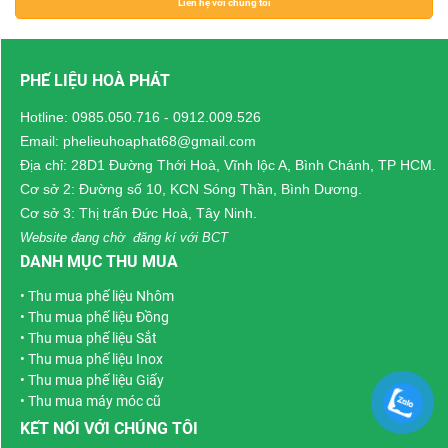
Liên hệ với chúng tôi
PHẾ LIỆU HOÀ PHÁT
Hotline:
0985.050.716
-
0912.009.526
Email: phelieuhoaphat68@gmail.com
Địa chỉ: 28D1 Đường Thới Hoà, Vĩnh lộc A, Bình Chánh, TP HCM.
Cơ sở 2: Đường số 10, KCN Sóng Thần, Bình Dương.
Cơ sở 3: Thị trấn Đức Hoà, Tây Ninh.
Website đang chờ đăng kí với BCT
DANH MỤC THU MUA
•
Thu mua phế liệu Nhôm
•
Thu mua phế liệu Đồng
•
Thu mua phế liệu Sắt
•
Thu mua phế liệu Inox
•
Thu mua phế liệu Giấy
•
Thu mua máy móc cũ
KẾT NỐI VỚI CHÚNG TÔI