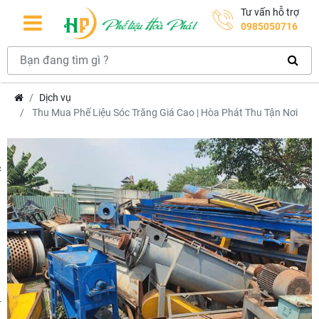
Tư vấn hỗ trợ
0985050716
Dịch vụ
Thu Mua Phế Liệu Sóc Trăng Giá Cao | Hòa Phát Thu Tận Nơi
hcm
m