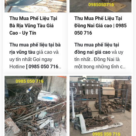
sinh hằng ngày tại
Quận 7 là rất lớn, bao
Thu Mua Phế Liệu Tại
Thu Mua Phế Liệu Tại
gồm: sắt thép, đồng,
Bà Rịa Vũng Tàu Giá
Đồng Nai Giá cao | 0985
nhôm, inox, nhựa, giấy,
Cao - Uy Tín
050 716
vải vụn, máy móc cũ…
Thu mua phế liệu tại bà
Thu mua phế liệu tại
rịa vũng tàu
đồng nai giá cao
giá cao và
và uy
uy tín nhất Gọi ngay
tín nhất . Đồng Nai là
[ 0985 050 716 ]
Hotline
một trong những tỉnh có
cho phế liệu hòa phát
1
nền công nghiệp phát
đơn vị đứng đầu trong
triển mạnh nhất cả
nghành thu mua
phế
nước, với hàng loạt khu
liệu và tái chế phế liệu
công nghiệp, khu chế
các loại như : đồng ,
xuất, nhà máy và xưởng
nhôm , sắt thép , inox ,
sản xuất. Kéo theo đó,
phế liệu sắt thép,
máy móc cũ , giấy ,
lượng
đồng, nhôm, inox,
nhựa , ..v.v.. hàng đầu
nhựa, giấy, máy móc cũ
tại tphcm và khu vực