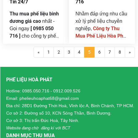
Tín 24/7
716
sắt, thép, đồng, inox,
nhôm, nhựa, giấy…
Thu mua phế liệu bình
Nhằm đáp ứng nhu cầu
dương giá cao
nhất -
xử lý phế liệu chuyên
[ 0985 050
Công ty Thu
Gọi ngay
nghiệp,
716 ]
Mua Phế Liệu Hòa Phát
cho công ty phế
thu
liệu hòa phát uy tín
triển khai dịch vụ
mua phế liệu tại KCN Lê
hàng đầu thu mua 24/7 .
«
1
2
3
4
5
6
7
8
»
Minh Xuân
giá cao
Bình Dương là một
với
nhất thị trường
thanh
trong những tỉnh công
,
toán tận nơi – nhanh
nghiệp phát triển mạnh
PHẾ LIỆU HOÀ PHÁT
gọn – minh bạch 100%
nhất Việt Nam, với hàng
.
cân
trăm khu công nghiệp
Chúng tôi cam kết
Hotline:
0985.050.716
-
0912.009.526
đúng – giá thật – không
(KCN) và cụm công
Email: phelieuhoaphat68@gmail.com
ép giá
bốc xếp,
nghiệp lớn nhỏ. Hàng
, hỗ trợ
Địa chỉ: 28D1 Đường Thới Hoà, Vĩnh lộc A, Bình Chánh, TP HCM.
vận chuyển miễn phí
ngày, tại các nhà máy,
Cơ sở 2: Đường số 10, KCN Sóng Thần, Bình Dương.
toàn khu vực Bình
xưởng sản xuất, công
Cơ sở 3: Thị trấn Đức Hoà, Tây Ninh.
Chánh và TP.HCM
trình xây dựng… phát
.
Website đang chờ đăng kí với BCT
sinh số lượng lớn phế
DANH MỤC THU MUA