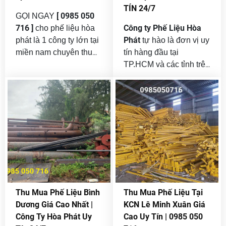
thép, nhôm, inox, đồng,
nghiệp và hộ gia đình
TÍN 24/7
giấy, nhựa… Đây là
thải ra là rất lớn.
[ 0985 050
GỌI NGAY
nguồn tài nguyên tái
716 ]
Công ty Phế Liệu Hòa
cho phế liệu hòa
chế quan trọng, vừa
Phát
phát là 1 công ty lớn tại
tự hào là đơn vị uy
giúp doanh nghiệp tối
miền nam chuyên thu
tín hàng đầu tại
ưu chi phí, vừa góp
mua phế liệu tại KCN
TP.HCM và các tỉnh trên
phần bảo vệ môi
thu
tân tạo tại tphcm giá cao
toàn quốc , chuyên
trường.
mua và bán máy móc
uy tín . Khu công nghiệp
cũ giá cao
phân phối
(KCN) Tân Tạo, quận
và
lại thiết bị cơ khí công
Bình Tân, TP.HCM là
nghiệp
một trong những KCN
với giá hợp lý .
trọng điểm với hàng
trăm doanh nghiệp hoạt
động trong lĩnh vực cơ
khí, dệt may, điện tử,
nhựa, bao bì, sản xuất
Thu Mua Phế Liệu Bình
Thu Mua Phế Liệu Tại
công nghiệp. Quá trình
Dương Giá Cao Nhất |
KCN Lê Minh Xuân Giá
sản xuất tất yếu sẽ tạo
Công Ty Hòa Phát Uy
Cao Uy Tín | 0985 050
ra lượng lớn phế liệu