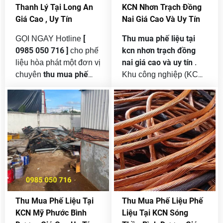
liệu
ngày càng cao.
xuất và công trình xây
Thanh Lý Tại Long An
KCN Nhơn Trạch Đồng
dựng. Sự phát triển
Giá Cao , Uy Tín
Nai Giá Cao Và Uy Tín
mạnh mẽ này đồng thời
tạo ra khối lượng phế
[
Thu mua phế liệu tại
GỌI NGAY Hotline
liệu khổng lồ mỗi ngày.
0985 050 716 ]
kcn nhơn trạch đồng
cho phế
nai giá cao và uy tín
liệu hòa phát một đơn vị
.
thu mua phế
chuyên
Khu công nghiệp (KCN)
liệu sắt thép giá cao tại
Nhơn Trạch – Đồng Nai
long an
. Long An là tỉnh
hiện là một trong những
cửa ngõ nối liền Đông
trung tâm công nghiệp
Nam Bộ với Đồng bằng
lớn tại khu vực miền
sông Cửu Long, tập
Nam. Với hàng trăm
khu công
trung nhiều
nhà máy, xí nghiệp hoạt
nghiệp, nhà xưởng,
động trong các lĩnh vực
công trình xây dựng
và
sản xuất cơ khí, điện tử,
các dự án cơ sở hạ
nhựa, dệt may, xây
tầng lớn. Quá trình sản
dựng…, lượng phế liệu
Thu Mua Phế Liệu Tại
Thu Mua Phế Liệu Phế
xuất, xây dựng và tái
phát sinh hàng ngày rất
KCN Mỹ Phước Bình
Liệu Tại KCN Sóng
tạo vật liệu đã tạo ra
lớn. Điều này tạo ra nhu