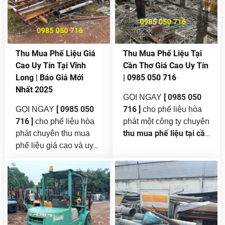
Thu Mua Phế Liệu Giá
Thu Mua Phế Liệu Tại
Cao Uy Tín Tại Vĩnh
Cần Thơ Giá Cao Uy Tín
Long | Báo Giá Mới
| 0985 050 716
Nhất 2025
[ 0985 050
GỌI NGAY
[ 0985 050
716 ]
GỌI NGAY
cho phế liệu hòa
716 ]
cho phế liệu hòa
phát một công ty chuyên
thu mua phế liệu tại cần
phát chuyên thu mua
thơ
phế liệu giá cao và uy
giá cao và uy tín
tín tại vĩnh long . Vĩnh
nhất . Trong bối cảnh
Long là một trong
nhu cầu tái chế và bảo
những tỉnh thành trọng
vệ môi trường ngày
điểm thuộc khu vực
càng được chú trọng,
thu mua phế
Đồng bằng sông Cửu
dịch vụ
liệu giá cao và uy tín
Long, với tốc độ đô thị
trở