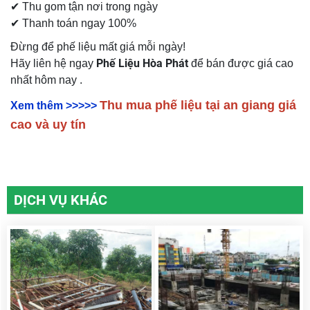
✔ Thu gom tận nơi trong ngày
✔ Thanh toán ngay 100%
Đừng để phế liệu mất giá mỗi ngày!
Phế Liệu Hòa Phát
Hãy liên hệ ngay
để bán được giá cao
nhất hôm nay .
Thu mua phế liệu tại an giang giá
Xem thêm >>>>>
cao và uy tín
DỊCH VỤ KHÁC