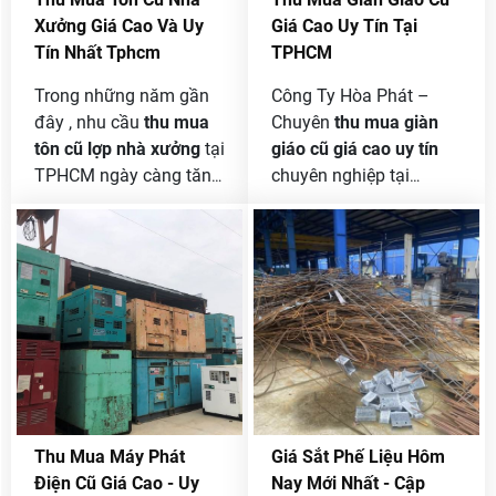
trợ và được bán phế
Xưởng Giá Cao Và Uy
Giá Cao Uy Tín Tại
liệu sắt của mình với
Tín Nhất Tphcm
TPHCM
giá tốt nhất thị trường
Trong những năm gần
Công Ty Hòa Phát –
cam kết bạn sẽ hài
đây , nhu cầu
thu mua
Chuyên
thu mua giàn
lòng .
tôn cũ lợp nhà
xưởng
tại
giáo cũ giá cao uy tín
TPHCM ngày càng tăng
chuyên nghiệp tại
cao . Các công trình xây
TPHCM. Nếu bạn đang
dựng , cải tạo , hoặc
có giàn giáo cũ cần bán
thay thế mái nhà cũ
mà chưa tìm được công
đang tạo ra một lượng
ty thu mua giàn giáo cũ
tôn lợp nhà không nhỏ .
nào có uy tín
Tuy nhiên, thay vì bỏ đi
thì đây
Công ty Phế
những tấm tôn cũ ,
Liệu Hòa Phát
chính là
người dân và các chủ
sự lựa chọn hoàn hảo.
công trình có thể tận
Bài viết này sẽ giới thiệu
dụng dịch vụ thu mua
chi tiết về dịch vụ thu
Thu Mua Máy Phát
Giá Sắt Phế Liệu Hôm
tôn cũ để không chỉ thu
mua giàn giáo cũ của
Điện Cũ Giá Cao - Uy
Nay Mới Nhất - Cập
lại một khoản chi phí
Hòa Phát và lý do tại