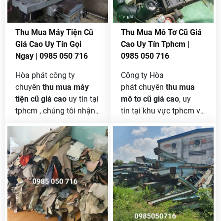
chúng tôi cũng thu mua
từ đồng , nhôm , sắt
thép vụn , máy móc cũ ,
Thu Mua Máy Tiện Cũ
Thu Mua Mô Tơ Cũ Giá
chai nhựa , bọc ny long ,
Giá Cao Uy Tín Gọi
Cao Uy Tín Tphcm |
vỏ lon bia cho đến hàng
Ngay | 0985 050 716
0985 050 716
tồn kho thanh lý , mua
với khối lượng lớn , báo
Hòa phát công ty
Công ty Hòa
giá nhanh chuẩn xác
chuyên
thu mua máy
phát chuyên
thu mua
sau khi bạn gọi tới .
tiện cũ giá cao
uy tín tại
mô tơ cũ giá cao
, uy
tphcm , chúng tôi nhận
tín tại khu vực tphcm và
thu mua máy tiện cũ
các tỉnh lân cận. Chúng
thanh lý với khối lượng
tôi sẽ ưu tiên việc Thu
lớn . nói đến nghành
mua mô tơ cũ, hỏng đã
sản xuất cơ khí thì có
qua sử dụng là một
rất nhiều máy móc
trong những dịch vụ
nhưng trong số đó phải
được chú trọng trong
kể đến là máy tiện thì
ngành tái chế và bảo vệ
không thể thiếu được ,
môi trường. Mô tơ là
vì máy tiện là dùng để
một trong những thiết bị