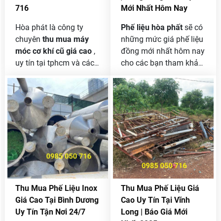
tốt nhé .
716
Mới Nhất Hôm Nay
Hòa phát là công ty
Phế liệu hòa phất
sẽ có
chuyên
thu mua máy
những mức giá phế liệu
móc cơ khí cũ giá cao
,
đồng mới nhất hôm nay
uy tín tại tphcm và các
cho các bạn tham khảo
tỉnh lân cận . chúng tôi
nhé, và bạn muốn biết
nhận thanh lý máy móc
giá chính xác thì hãy gọi
cơ khí cũ với khối lượng
điện cho chúng tôi qua
lớn không giới hạn của
Hotline
[ 0985 050 716 ]
công ty bán thanh lý
để được hổ trợ.
mọi chi tiết xin liên hệ [
0985 050 716 ] để được
tư vấn và hổ trợ bán
máy vũ với giá tốt nhất
thị trường .
Thu Mua Phế Liệu Inox
Thu Mua Phế Liệu Giá
Giá Cao Tại Bình Dương
Cao Uy Tín Tại Vĩnh
Uy Tín Tận Nơi 24/7
Long | Báo Giá Mới