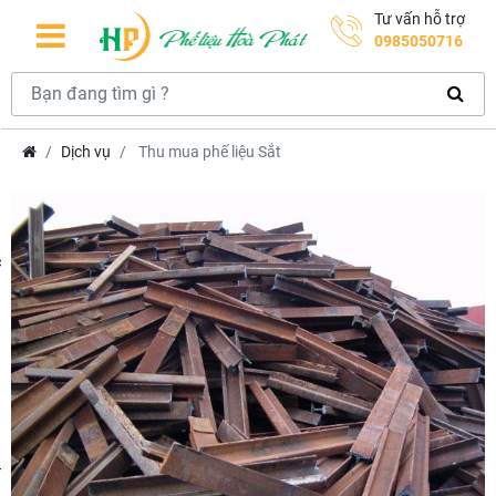
Tư vấn hỗ trợ
0985050716
Dịch vụ
Thu mua phế liệu Sắt
hcm
m