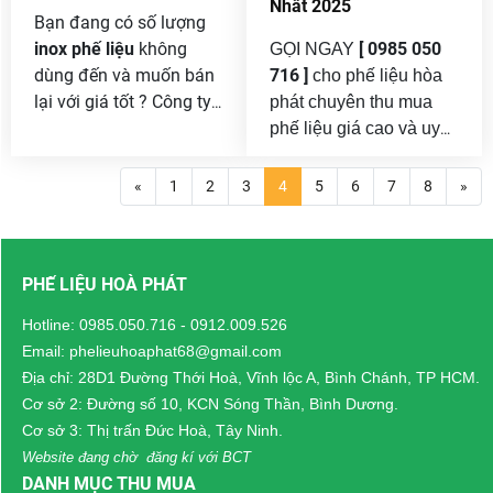
Nhất 2025
Bạn đang có số lượng
inox phế liệu
không
[ 0985 050
GỌI NGAY
dùng đến và muốn bán
716 ]
cho phế liệu hòa
lại với giá tốt ? Công ty
phát chuyên thu mua
Phế liệu hòa phát chúng
phế liệu giá cao và uy
tôi chuyên
thu mua phế
tín tại vĩnh long . Vĩnh
liệu inox tại Bình Dương
,
Long là một trong
«
1
2
3
4
5
6
7
8
»
từ inox dân dụng đến
những tỉnh thành trọng
công nghiệp, cam kết
điểm thuộc khu vực
giá cao, thu gom tận
Đồng bằng sông Cửu
PHẾ LIỆU HOÀ PHÁT
nơi, phục vụ nhanh
Long, với tốc độ đô thị
chóng 24/7.
hóa và công nghiệp hóa
Hotline:
0985.050.716
-
0912.009.526
nhanh chóng. Việc hình
Email: phelieuhoaphat68@gmail.com
thành các cụm công
Địa chỉ: 28D1 Đường Thới Hoà, Vĩnh lộc A, Bình Chánh, TP HCM.
nghiệp như Hòa Phú,
Cơ sở 2: Đường số 10, KCN Sóng Thần, Bình Dương.
Bình Tân, An Định,
Cơ sở 3: Thị trấn Đức Hoà, Tây Ninh.
cùng với sự phát triển
Website đang chờ đăng kí với BCT
của các làng nghề
DANH MỤC THU MUA