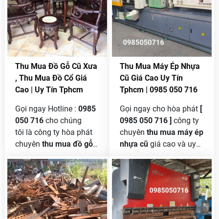
Thu Mua Đồ Gỗ Cũ Xưa
Thu Mua Máy Ép Nhựa
, Thu Mua Đồ Cổ Giá
Cũ Giá Cao Uy Tín
Cao | Uy Tín Tphcm
Tphcm | 0985 050 716
Gọi ngay Hotline :
0985
Gọi ngay cho hòa phát
[
050 716
cho chúng
0985 050 716 ]
công ty
tôi là công ty hòa phát
chuyên
thu mua máy ép
chuyên
thu mua đồ gỗ
nhựa cũ
giá cao và uy
cũ xưa
, đồ cổ , bàn ghế
tín nhất nhì tại tphcm và
gỗ , giường gỗ , lục bình
các tỉnh phía nam ,
gỗ cũ , tủ gỗ cũ gia đình
chúng tôi nhận thu mua
xài lâu năm do không
ép nhựa nằm , máy ép
gian nhà bạn nhỏ trật
nhựa đứng cũng như
hẹp không thích hợp
thu mua tất cả các loại