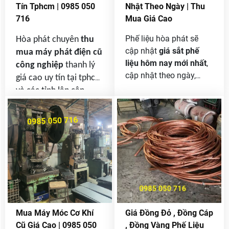
Tín Tphcm | 0985 050
Nhật Theo Ngày | Thu
mà còn góp phần bảo
sao bạn nên chọn công
716
Mua Giá Cao
vệ môi trường .
ty của chúng tôi.
Phế liệu hòa phát sẽ
Hòa phát chuyên
thu
cập nhật
giá sắt phế
mua máy phát điện cũ
liệu hôm nay mới nhất
,
công nghiệp
thanh lý
cập nhật theo ngày,
giá cao uy tín tại tphcm
theo giờ cho bạn nắm
và các tỉnh lân cận ,
bắt thị trường sắt phế
chúng tôi nhận thu mua
liệu trong nước cũng
và thanh lý các loại
như ngoài nước và
máy phát điện cũ lớn
chúng tôi sẽ luôn thu
nhỏ một pha , hai pha ,
mua giá cao các loại
ba pha chúng tôi đều
sắt phế liệu công ty
mua hết không giới hạn
thanh lý, sắt phế liệu
số lượng nên các bạn
công trình, sắt vụn, sắt
cần bán máy phát điện
tồn kho.
cũ thì hãy alo cho
Mua Máy Móc Cơ Khí
Giá Đồng Đỏ , Đồng Cáp
chúng tôi để được giá
Cũ Giá Cao | 0985 050
, Đồng Vàng Phế Liệu