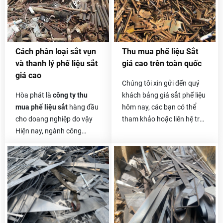
với rất nhiều khách hàng,
rất nhiều doanh nghiệp,
công ty lớn nhỏ và ai cũng
hài lòng về cách thức thu
Cách phân loại sắt vụn
Thu mua phế liệu Sắt
mua, xử lý phế liệu của
và thanh lý phế liệu sắt
giá cao trên toàn quốc
chúng tôi.
giá cao
Chúng tôi xin gửi đến quý
Hòa phát là
công ty thu
khách bảng giá sắt phế liệu
mua phế liệu sắt
hàng đầu
hôm nay, các bạn có thể
cho doang nghiệp do vậy
tham khảo hoặc liên hệ trực
Hiện nay, ngành công
tiếp với chúng tôi để biết
nghiệp xây dựng ngày càng
thêm thông tin chi tiết hơn.
hiện đại và phát triển mạnh
Giá sắt vụn hôm nay
cũng
mẽ, có rất nhiều công trình
khá tốt và ổn định, vì sắt
xây dựng từ nhỏ đến lớn, từ
vụn thường có giá thu mua
công trình nhà cấp 4 cho
không cao bằng các loại
đến những công trình nhà
khác nên khách hàng
cao tầng, nhà máy xây
thường lo lắng về vấn đề