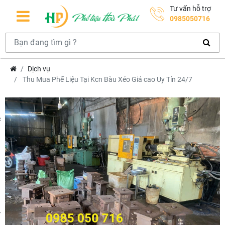
Tư vấn hỗ trợ
0985050716
Dịch vụ
Thu Mua Phế Liệu Tại Kcn Bàu Xéo Giá cao Uy Tín 24/7
hcm
m