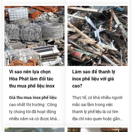
Hãy liên hệ với chúng tôi
Hãy liên hệ với chúng tôi
Vì sao nên lựa chọn
Làm sao để thanh lý
Hòa Phát làm đối tác
inox phế liệu với giá
thu mua phế liệu inox
cao?
Giá thu mua inox phế liệu
Thực tế, có khá nhiều người
cao nhất thị trường : Công
mắc sai lầm trong việc
ty chúng tôi đã hoạt động
thanh lý phế liệu là cứ tìm
nhiều năm và có được khá
địa chỉ nào quen hoặc gần
nhiều đối tác là các công ty
nhà và liên hệ thanh lý.