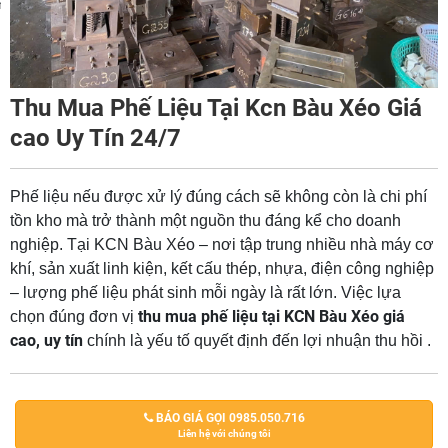
m
Thu Mua Phế Liệu Tại Kcn Bàu Xéo Giá
cao Uy Tín 24/7
Phế liệu nếu được xử lý đúng cách sẽ không còn là chi phí
tồn kho mà trở thành một nguồn thu đáng kể cho doanh
nghiệp. Tại KCN Bàu Xéo – nơi tập trung nhiều nhà máy cơ
khí, sản xuất linh kiện, kết cấu thép, nhựa, điện công nghiệp
– lượng phế liệu phát sinh mỗi ngày là rất lớn. Việc lựa
thu mua phế liệu tại KCN Bàu Xéo giá
chọn đúng đơn vị
cao, uy tín
chính là yếu tố quyết định đến lợi nhuận thu hồi .
BÁO GIÁ GỌI 0985.050.716
Liên hệ với chúng tôi