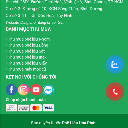
Địa chỉ: 28D1 Đường Thới Hoà, Vĩnh lộc A, Bình Chánh, TP HCM.
mua nhôm phế liệu
, khi
lĩnh vực khác của giao
Cơ sở 2: Đường số 10, KCN Sóng Thần, Bình Dương.
hoàn tất giao dịch thu mua
thông vận tải và vật liệu
Cơ sở 3: Thị trấn Đức Hoà, Tây Ninh.
phế liệu trên 10 tấn sẽ được
cấu trúc.
Website đang chờ đăng kí với BCT
tặng hơn 20 triệu hoa hồng
DANH MỤC THU MUA
dành cho khách hàng giới
•
Thu mua phế liệu Nhôm
thiệu.
•
Thu mua phế liệu Đồng
•
Thu mua phế liệu Sắt
•
Thu mua phế liệu Inox
•
Thu mua phế liệu Giấy
•
Thu mua máy móc cũ
KẾT NỐI VỚI CHÚNG TÔI
Chấp nhận thanh toán
Bản quyền thuộc
Phế Liệu Hoà Phát
.