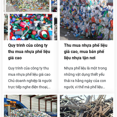
cao và công khai bảng giá
mua phế liệu Hòa Phát
để quý khách hàng có thể
chuyên thu mua nhựa phế
tham khảo, so sánh. Để biết
liệu giá tốt. Tất cả các
chính xác giá inox phế liệu
chủng loại phế liệu nhựa
hôm nay bao tiền 1kg thì
PVC, HD, PE, PS, PP thường
quý khách có thể gọi trực
có ở các công ty, xưởng sản
tiếp đến số hotline
xuất gia công đồ nhựa đều
Quy trình của công ty
Thu mua nhựa phế liệu
0985.050.716 -
được chúng tôi thu mua lại
thu mua nhựa phế liệu
giá cao, mua bán phế
0912.009.526 .
với giá cao và cạnh tranh
giá cao
liệu nhựa tận nơi
nhất trên thị trường.
Quy trình của công ty thu
Nhựa phế liệu là một trong
mua nhựa phế liệu giá cao
những vật dụng thiết yếu
Chủ doanh nghiệp là người
thải ra hằng ngày của con
trực tiếp nghe điện thoại,
người, vì thế mà phế liệu
báo giá và thỏa thuận giá
nhựa thải ra cũng vô cùng
với khách hàng, đó là việc
lớn. Nếu bạn đang đau đầu
mà không công ty mua phế
vì số phế liệu nhựa tồn kho
liệu nào làm được. Khách
không biết phải xử lý như