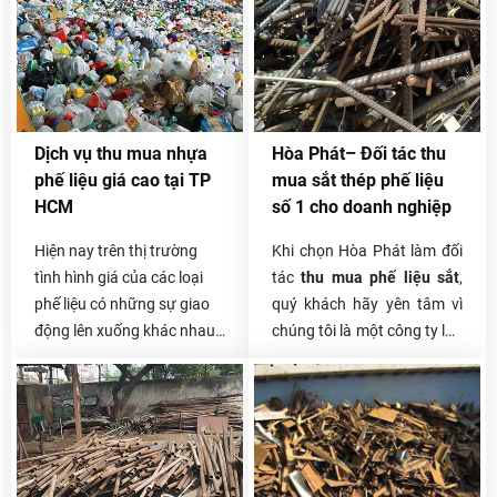
hàng của Hoa Phát 10 năm
thế nào thì hãy liên lạc ngay
nay vẫn rất tin tưởng lối
với chúng tôi nhé. Thu mua
phục vụ này. Sau khi nhận
phế liệu Hòa Phát chuyên
được yêu cầu của quý
thu mua nhựa phế liệu giá
khách, chúng tôi sẽ được
cao trên toàn quốc, đội xe
phân công đến thẩm định
chuyên chở tự bốc xếp, vận
Dịch vụ thu mua nhựa
Hòa Phát– Đối tác thu
giá hoặc thu gom trong
chuyển nhanh gọn nhất,
phế liệu giá cao tại TP
mua sắt thép phế liệu
ngày và thanh toán linh
thanh toán một lần và có
HCM
số 1 cho doanh nghiệp
hoạt cho khách.
phần trăm hoa hồng cho
người giới thiệu.
Hiện nay trên thị trường
Khi chọn Hòa Phát làm đối
tình hình giá của các loại
tác
thu mua phế liệu sắt
,
phế liệu có những sự giao
quý khách hãy yên tâm vì
động lên xuống khác nhau
chúng tôi là một công ty lâu
tùy thuộc vào thời gian
năm làm trong ngành phế
cũng như chất liệu đó đáp
liệu. Chúng tôi tự hào về
ứng thị trường như thế nào.
quá trình làm nên thương
hiệu Hòa Phát của mình.
Trong suốt nhiều năm trong
nghề, Hòa Phát đã hợp tác