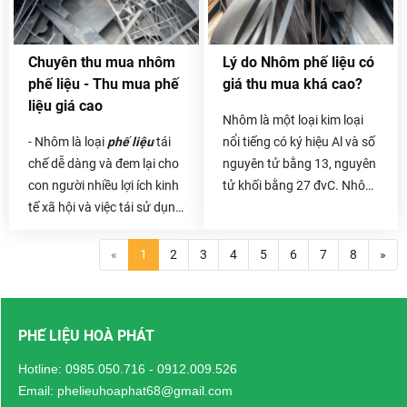
dựng, đóng tàu, cầu đường,
này.
…Tất cả đều sử dụng một
khối lượng sắt khổng lồ.
Chuyên thu mua nhôm
Lý do Nhôm phế liệu có
Kéo theo đó là lượng sắt
phế liệu - Thu mua phế
giá thu mua khá cao?
thải ra cũng không hề nhỏ.
liệu giá cao
Số phế liệu thải ra đó vừa
Nhôm là một loại kim loại
làm tốn diện tích kho bãi
- Nhôm là loại
phế liệu
tái
nổi tiếng có ký hiệu Al và số
của bạn vừa làm ô nhiễm
chế dễ dàng và đem lại cho
nguyên tử bằng 13, nguyên
môi trường. Vậy thì chẳng
con người nhiều lợi ích kinh
tử khối bằng 27 đvC. Nhôm
có lý do gì để bạn không
tế xã hội và việc tái sử dụng
có điểm đáng chú ý của
thanh lý chúng đi cả .
chúng sẽ giúp tài nguyên
một kim loại có tỷ trọng
bảo vệ, môi trường của
thấp và có khả năng chống
«
1
2
3
4
5
6
7
8
»
chúng ta cũng trở nên xanh
ăn mòn hiện tượng thụ
sạch đẹp hơn. Và khoảng
động. Các thành phần cấu
thời gian giữa năm mới
trúc được làm từ nhôm và
PHẾ LIỆU HOÀ PHÁT
2021,
Phế liệu Hòa Phát
hợp kim của nó là rất quan
tiến hành thực hiện chương
trọng cho ngành công
Hotline:
0985.050.716
-
0912.009.526
trình hoa hồng cho những
nghiệp hàng không vũ trụ
Email: phelieuhoaphat68@gmail.com
người giới thiệu
chuyên thu
và rất quan trọng trong các