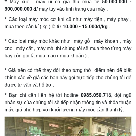
*
50.000.000 -
Máy xúc , máy ủi có giá thu mua từ
300.000.000 đ
/ máy tùy vào tình trạng của máy .
*
Các loại máy móc cơ khí cũ như máy tiện , máy phay ,
10.000 - 15.000đ/kg
mua theo cân kí ( kg ) là từ
.
*
Các loại máy móc khác như : máy gỗ , máy khoan , máy
cnc , máy cắt , máy mài thì chúng tôi sẽ mua theo từng máy
hay còn gọi là mua mãu ( mua khoán ) .
*
Giá trên có thể thay đổi theo từng thời điểm nên để biết
chính xác về giá các bạn hãy gọi trực tiếp cho chúng tôi để
được tư vấn và hổ trợ .
*
0985.050.716
Bạn chỉ cần liên hệ tới hotline
, đội ngũ
nhân sự của chúng tôi sẽ tiếp nhận thông tin và thỏa thuận
mức giá phù hợp với khối lượng máy móc cần thanh lý.