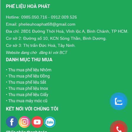
PHẾ LIỆU HOÀ PHÁT
trình thu mua sẽ giúp
Phát để được hỗ trợ
người bán chủ động
khảo sát và tư vấn
Hotline:
0985.050.716
-
0912.009.526
hơn trong quá trình giao
phương án phù hợp với
Email: phelieuhoaphat68@gmail.com
dịch, đồng thời tối ưu
tình trạng thực tế.
Địa chỉ: 28D1 Đường Thới Hoà, Vĩnh lộc A, Bình Chánh, TP HCM.
giá trị của lượng phế
Cơ sở 2: Đường số 10, KCN Sóng Thần, Bình Dương.
liệu đang có.
Cơ sở 3: Thị trấn Đức Hoà, Tây Ninh.
Website đang chờ đăng kí với BCT
DANH MỤC THU MUA
•
Thu mua phế liệu Nhôm
•
Thu mua phế liệu Đồng
•
Thu mua phế liệu Sắt
•
Thu mua phế liệu Inox
•
Thu mua phế liệu Giấy
•
Thu mua máy móc cũ
KẾT NỐI VỚI CHÚNG TÔI