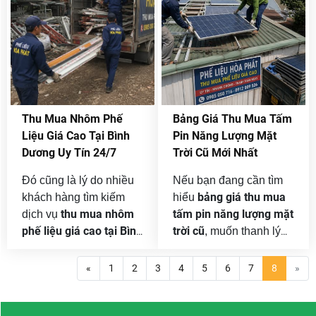
nghiệp. Chúng tôi nhận
Chúng tôi nhận thu mua
mua từ một thiết bị riêng
từ số lượng nhỏ đến
lẻ đến nguyên lô máy
những lô đồng công
sản xuất, dây chuyền
nghiệp số lượng lớn, hỗ
công nghiệp hoặc toàn
trợ khảo sát tận nơi,
bộ tài sản cần thanh lý
báo giá theo từng
khi chuyển địa điểm,
chủng loại và tổ chức
Thu Mua Nhôm Phế
Bảng Giá Thu Mua Tấm
thay đổi công nghệ, thu
vận chuyển nhanh
Liệu Giá Cao Tại Bình
Pin Năng Lượng Mặt
hẹp quy mô hay giải thể
chóng.
Dương Uy Tín 24/7
Trời Cũ Mới Nhất
nhà xưởng.
Đó cũng là lý do nhiều
Nếu bạn đang cần tìm
bảng giá thu mua
khách hàng tìm kiếm
hiểu
thu mua nhôm
tấm pin năng lượng mặt
dịch vụ
phế liệu giá cao tại Bình
trời cũ
, muốn thanh lý
Dương
trước khi quyết
hệ thống điện mặt trời
định thanh lý. Việc tham
áp mái, hệ thống tại nhà
«
1
2
3
4
5
6
7
8
»
khảo thông tin về chủng
xưởng hoặc công trình
loại nhôm, yếu tố ảnh
đang cải tạo, hãy liên
hưởng đến giá và quy
hệ với Phế Liệu Hòa