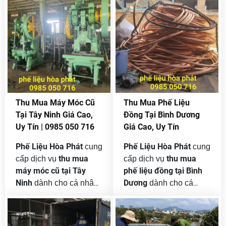
nhà máy sản xuất, cửa
cơ khí, xí nghiệp chế
hàng điện nước và các
biến, kho bãi và khu
đơn vị thanh lý vật tư
công nghiệp hoạt động
cũ. Đồng vàng tuy
liên tục mỗi ngày. Chính
không có giá trị cao
vì vậy, sau một thời gian
thanh
bằng đồng đỏ nhưng lại
sử dụng, nhu cầu
lý máy móc cũ
là loại phế liệu kim loại
, dây
màu được thu mua liên
chuyền sản xuất cũ,
Thu Mua Máy Móc Cũ
Thu Mua Phế Liệu
tục vì có khả năng tái
thiết bị nhà xưởng hư
Tại Tây Ninh Giá Cao,
Đồng Tại Bình Dương
chế tốt, ứng dụng rộng
hỏng hoặc không còn
Uy Tín | 0985 050 716
Giá Cao, Uy Tín
và luôn có đầu ra ổn
phù hợp ngày càng
định.
tăng cao.
Phế Liệu Hòa Phát
Phế Liệu Hòa Phát
cung
cung
thu mua
thu mua
cấp dịch vụ
cấp dịch vụ
máy móc cũ tại Tây
phế liệu đồng tại Bình
Ninh
Dương
dành cho cá nhân,
dành cho cá
nhà xưởng, công ty, nhà
nhân, công trình, cửa
máy và doanh nghiệp
hàng, nhà xưởng, công
trong các khu công
ty và doanh nghiệp.