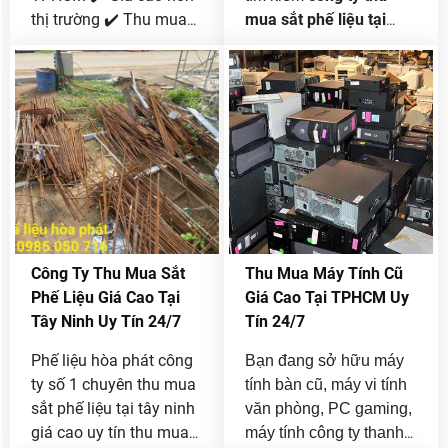
thị trường ✔️ Thu mua
mua sắt phế liệu tại
tận nơi 24/7 ✔️ Cân
Đồng Nai giá cao
, Phế
chuẩn – thanh toán
Liệu Hòa Phát là lựa
ngay. Phế Liệu Hòa
chọn được nhiều khách
Phát chuyên mua sắt
hàng tin tưởng nhờ quy
công trình, nhà xưởng,
trình chuyên nghiệp,
máy móc cũ uy tín.
báo giá minh bạch và
Hotline 0985 050 716.
thu mua tận nơi 24/7.
Công Ty Thu Mua Sắt
Thu Mua Máy Tính Cũ
Phế Liệu Giá Cao Tại
Giá Cao Tại TPHCM Uy
Tây Ninh Uy Tín 24/7
Tín 24/7
Phế liệu hòa phát công
Bạn đang sở hữu máy
ty số 1 chuyên thu mua
tính bàn cũ, máy vi tính
sắt phế liệu tại tây ninh
văn phòng, PC gaming,
giá cao uy tín thu mua
máy tính công ty thanh