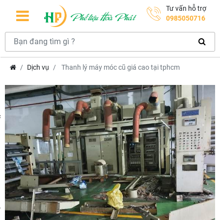
Tư vấn hỗ trợ
0985050716
Dịch vụ
Thanh lý máy móc cũ giá cao tại tphcm
hcm
m