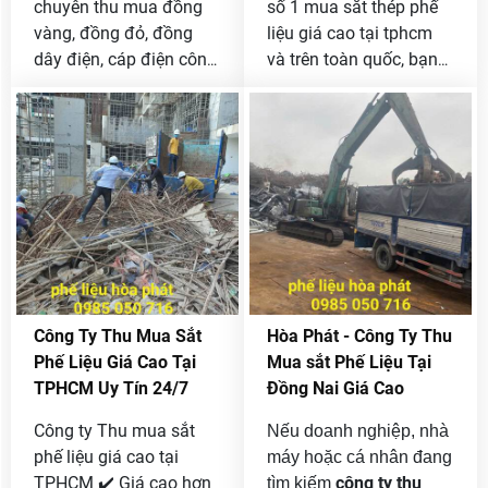
chuyên thu mua đồng
số 1 mua sắt thép phế
vàng, đồng đỏ, đồng
liệu giá cao tại tphcm
dây điện, cáp điện công
và trên toàn quốc, bạn
trình giá cao tại tphcm
đang có phế liệu sắt
và các tỉnh lân cận, bạn
thép cần bán liên hệ
đang có đồng phế liệu
ngay với chúng tôi qua
muốn bán được giá cao
Hotline 0985 050 716
thì liên hệ ngay với
để được báo giá nhanh.
chúng tôi [ 0985 050
716 ]
Công Ty Thu Mua Sắt
Hòa Phát - Công Ty Thu
Phế Liệu Giá Cao Tại
Mua sắt Phế Liệu Tại
TPHCM Uy Tín 24/7
Đồng Nai Giá Cao
Công ty Thu mua sắt
Nếu doanh nghiệp, nhà
phế liệu giá cao tại
máy hoặc cá nhân đang
TPHCM ✔️ Giá cao hơn
công ty thu
tìm kiếm