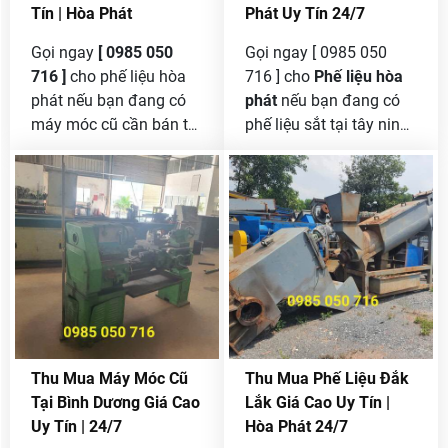
Tín | Hòa Phát
Phát Uy Tín 24/7
Gọi ngay
[ 0985 050
Gọi ngay [ 0985 050
716 ]
cho phế liệu hòa
716 ] cho
Phế liệu hòa
phát nếu bạn đang có
phát
nếu bạn đang có
máy móc cũ cần bán tại
phế liệu sắt tại tây ninh
long an mà chưa tìm
cần bán , chúng tôi là
được đơn vị nào có uy
công lớn nhất tại đây
tín để thanh lý được giá
mua sắt phế liệu nên
cao .
bạn yên tâm khi gọi đến
cho chúng tôi , mua với
khới lượng lớn không
giới hạn giá thì cao nhất
thị trường .
Thu Mua Máy Móc Cũ
Thu Mua Phế Liệu Đắk
Tại Bình Dương Giá Cao
Lắk Giá Cao Uy Tín |
Uy Tín | 24/7
Hòa Phát 24/7