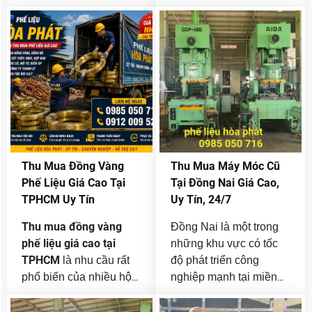
24/7, với khối lượng từ
lý hoặc số lượng lớn
nhỏ đến lớn không giới
cần bán nhưng chưa
hạn của công ty và
tìm được đơn vị thu
doanh nghiệp bán
mua uy tín? Phế Liệu
thanh lý.
Hòa Phát là đơn vị
thu mua máy
chuyên
tính cũ giá cao tại
TPHCM
với quy trình
nhanh gọn, định giá
minh bạch và hỗ trợ thu
Thu Mua Đồng Vàng
Thu Mua Máy Móc Cũ
mua tận nơi trên toàn
Phế Liệu Giá Cao Tại
Tại Đồng Nai Giá Cao,
thành phố.
TPHCM Uy Tín
Uy Tín, 24/7
Thu mua đồng vàng
Đồng Nai là một trong
phế liệu giá cao tại
những khu vực có tốc
TPHCM
là nhu cầu rất
độ phát triển công
phổ biến của nhiều hộ
nghiệp mạnh tại miền
gia đình, xưởng cơ khí,
Nam. Nhiều nhà máy,
công trình xây dựng,
xưởng sản xuất, công ty