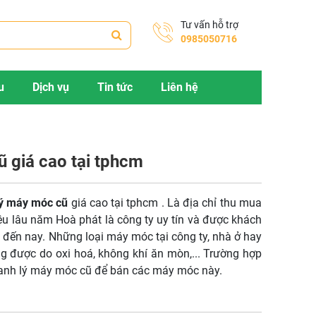
Tư vấn hỗ trợ
0985050716
u
Dịch vụ
Tin tức
Liên hệ
 giá cao tại tphcm
ý máy móc cũ
giá cao tại tphcm . Là địa chỉ thu mua
lâu năm Hoà phát là công ty uy tín và được khách
p đến nay. Những loại máy móc tại công ty, nhà ở hay
g được do oxi hoá, không khí ăn mòn,... Trường hợp
nh lý máy móc cũ để bán các máy móc này.