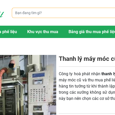
 phế liệu
Khu vực thu mua
Bảng giá thu mua phế liệ
Thanh lý máy móc cũ
Công ty hoà phát nhận
thanh l
máy móc cũ và thu mua phế liệu 
hàng tin tưởng từ khi thành lậ
trong các xưởng không sử dụn
này bạn nên chọn các cơ sở tha