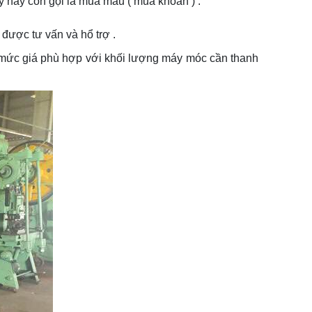
y hay còn gọi là mua mãu ( mua khoán ) .
 được tư vấn và hổ trợ .
ận mức giá phù hợp với khối lượng máy móc cần thanh