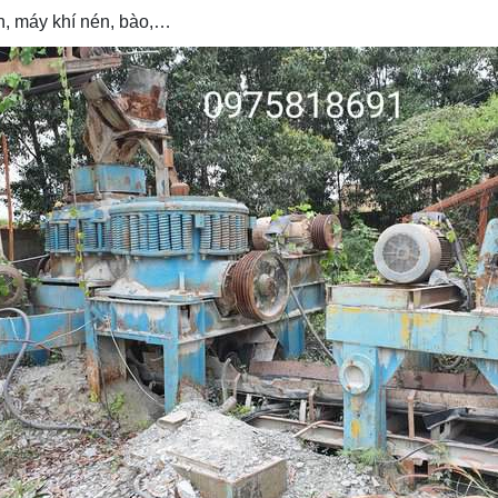
n, máy khí nén, bào,…