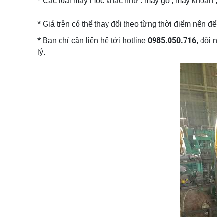
*
Các loại máy móc khác như : máy gỗ , máy khoan , 
*
Giá trên có thể thay đổi theo từng thời điểm nên để
*
0985.050.716
Bạn chỉ cần liên hệ tới hotline
, đội
lý.