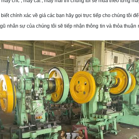
máy cnc , máy cắt , máy mài thì chúng tôi sẽ mua theo từng má
 biết chính xác về giá các bạn hãy gọi trực tiếp cho chúng tôi để
 ngũ nhân sự của chúng tôi sẽ tiếp nhận thông tin và thỏa thu