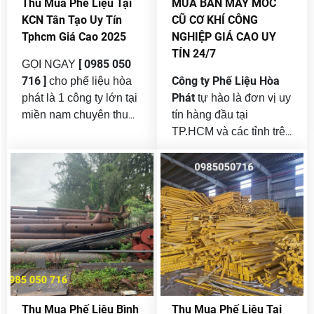
Thu Mua Phế Liệu Tại
MUA BÁN MÁY MÓC
phế liệu
sinh nhiều loại
ngày, lượng phế liệu từ
KCN Tân Tạo Uy Tín
CŨ CƠ KHÍ CÔNG
công nghiệp
như sắt
sản xuất, xây dựng,
Tphcm Giá Cao 2025
NGHIỆP GIÁ CAO UY
thép, nhôm, inox, đồng,
doanh nghiệp và hộ gia
TÍN 24/7
giấy, nhựa… Đây là
đình thải ra là rất lớn.
[ 0985 050
GỌI NGAY
nguồn tài nguyên tái
716 ]
Công ty Phế Liệu Hòa
cho phế liệu hòa
chế quan trọng, vừa
Phát
phát là 1 công ty lớn tại
tự hào là đơn vị uy
giúp doanh nghiệp tối
miền nam chuyên thu
tín hàng đầu tại
ưu chi phí, vừa góp
mua phế liệu tại KCN
TP.HCM và các tỉnh trên
phần bảo vệ môi
thu
tân tạo tại tphcm giá cao
toàn quốc , chuyên
trường.
mua và bán máy móc
uy tín . Khu công nghiệp
cũ giá cao
phân phối
(KCN) Tân Tạo, quận
và
lại thiết bị cơ khí công
Bình Tân, TP.HCM là
nghiệp
một trong những KCN
với giá hợp lý .
trọng điểm với hàng
trăm doanh nghiệp hoạt
động trong lĩnh vực cơ
khí, dệt may, điện tử,
nhựa, bao bì, sản xuất
Thu Mua Phế Liệu Bình
Thu Mua Phế Liệu Tại