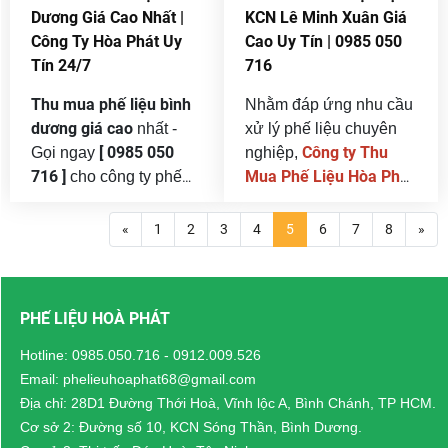
công nghiệp. Quá trình
Dương Giá Cao Nhất |
KCN Lê Minh Xuân Giá
sản xuất tất yếu sẽ tạo
Công Ty Hòa Phát Uy
Cao Uy Tín | 0985 050
ra lượng lớn phế liệu
Tín 24/7
716
sắt, thép, đồng, inox,
nhôm, nhựa, giấy…
Thu mua phế liệu bình
Nhằm đáp ứng nhu cầu
dương giá cao
nhất -
xử lý phế liệu chuyên
[ 0985 050
Công ty Thu
Gọi ngay
nghiệp,
716 ]
Mua Phế Liệu Hòa Phát
cho công ty phế
thu
liệu hòa phát uy tín
triển khai dịch vụ
mua phế liệu tại KCN Lê
hàng đầu thu mua 24/7 .
«
1
2
3
4
5
6
7
8
»
Minh Xuân
giá cao
Bình Dương là một
với
nhất thị trường
thanh
trong những tỉnh công
,
toán tận nơi – nhanh
nghiệp phát triển mạnh
PHẾ LIỆU HOÀ PHÁT
gọn – minh bạch 100%
nhất Việt Nam, với hàng
.
cân
trăm khu công nghiệp
Chúng tôi cam kết
Hotline:
0985.050.716
-
0912.009.526
đúng – giá thật – không
(KCN) và cụm công
Email: phelieuhoaphat68@gmail.com
ép giá
bốc xếp,
nghiệp lớn nhỏ. Hàng
, hỗ trợ
Địa chỉ: 28D1 Đường Thới Hoà, Vĩnh lộc A, Bình Chánh, TP HCM.
vận chuyển miễn phí
ngày, tại các nhà máy,
Cơ sở 2: Đường số 10, KCN Sóng Thần, Bình Dương.
toàn khu vực Bình
xưởng sản xuất, công