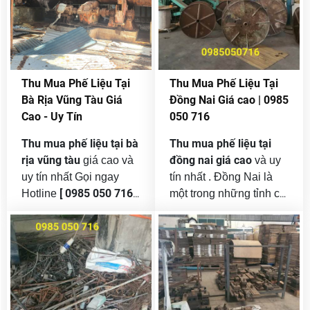
xe nâng cũ
với khối
dựng lớn. Điều này
lượng lớn tại tphcm .
đồng nghĩa với việc
phế liệu
lượng
phát
sinh hằng ngày tại
Quận 7 là rất lớn, bao
Thu Mua Phế Liệu Tại
Thu Mua Phế Liệu Tại
gồm: sắt thép, đồng,
Bà Rịa Vũng Tàu Giá
Đồng Nai Giá cao | 0985
nhôm, inox, nhựa, giấy,
Cao - Uy Tín
050 716
vải vụn, máy móc cũ…
Thu mua phế liệu tại bà
Thu mua phế liệu tại
rịa vũng tàu
đồng nai giá cao
giá cao và
và uy
uy tín nhất Gọi ngay
tín nhất . Đồng Nai là
[ 0985 050 716 ]
Hotline
một trong những tỉnh có
cho phế liệu hòa phát
1
nền công nghiệp phát
đơn vị đứng đầu trong
triển mạnh nhất cả
nghành thu mua
phế
nước, với hàng loạt khu
liệu và tái chế phế liệu
công nghiệp, khu chế
các loại như : đồng ,
xuất, nhà máy và xưởng
nhôm , sắt thép , inox ,
sản xuất. Kéo theo đó,
phế liệu sắt thép,
máy móc cũ , giấy ,
lượng