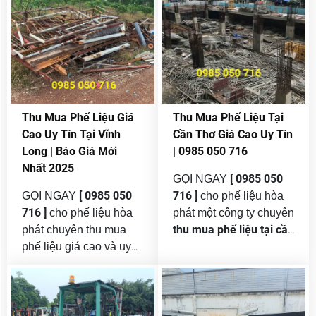
Thu Mua Phế Liệu Giá
Thu Mua Phế Liệu Tại
Cao Uy Tín Tại Vĩnh
Cần Thơ Giá Cao Uy Tín
Long | Báo Giá Mới
| 0985 050 716
Nhất 2025
[ 0985 050
GỌI NGAY
[ 0985 050
716 ]
GỌI NGAY
cho phế liệu hòa
716 ]
cho phế liệu hòa
phát một công ty chuyên
thu mua phế liệu tại cần
phát chuyên thu mua
thơ
phế liệu giá cao và uy
giá cao và uy tín
tín tại vĩnh long . Vĩnh
nhất . Trong bối cảnh
Long là một trong
nhu cầu tái chế và bảo
những tỉnh thành trọng
vệ môi trường ngày
điểm thuộc khu vực
càng được chú trọng,