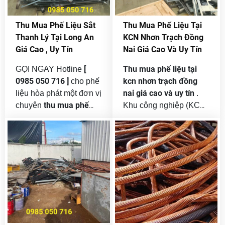
sản xuất , kinh doanh,
công nghiệp, nhà máy,
thanh lý phế
nhu cầu
xí nghiệp, cơ sở sản
Thu Mua Phế Liệu Sắt
Thu Mua Phế Liệu Tại
liệu
ngày càng cao.
xuất và công trình xây
Thanh Lý Tại Long An
KCN Nhơn Trạch Đồng
dựng. Sự phát triển
Giá Cao , Uy Tín
Nai Giá Cao Và Uy Tín
mạnh mẽ này đồng thời
tạo ra khối lượng phế
[
Thu mua phế liệu tại
GỌI NGAY Hotline
liệu khổng lồ mỗi ngày.
0985 050 716 ]
kcn nhơn trạch đồng
cho phế
nai giá cao và uy tín
liệu hòa phát một đơn vị
.
thu mua phế
chuyên
Khu công nghiệp (KCN)
liệu sắt thép giá cao tại
Nhơn Trạch – Đồng Nai
long an
. Long An là tỉnh
hiện là một trong những
cửa ngõ nối liền Đông
trung tâm công nghiệp
Nam Bộ với Đồng bằng
lớn tại khu vực miền
sông Cửu Long, tập
Nam. Với hàng trăm
khu công
trung nhiều
nhà máy, xí nghiệp hoạt
nghiệp, nhà xưởng,
động trong các lĩnh vực
công trình xây dựng
và
sản xuất cơ khí, điện tử,
các dự án cơ sở hạ
nhựa, dệt may, xây