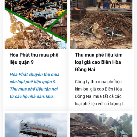
độ đô thị hóa cao, dân cư
Đức. Với đội ngũ làm việc
đông đúc và nhiều nhà
chuyên nghiệp luôn hướng
máy. Với sự phát triển đó
tới các dịch vụ tiện ích nhất
thì lĩnh vực mua bán phế
cho khách hàng.
liệu đang phát triển.
Hòa Phát thu mua phế
Thu mua phế liệu kim
liệu quận 9
loại giá cao Biên Hòa
Đồng Nai
Hòa Phát chuyên thu mua
các loại phế liệu quận 9.
Công ty thu mua phế liệu
Thu mua phế liệu tận nơi
kim loại giá cao Biên Hòa
từ các hộ nhà dân, khu
Đồng Nai mua tất cả các
chung cư cho đến văn
loại phế liệu với số lượng lớn
phòng công ty hay các nhà
tại các khu công nghiệp,
máy. Với nhiều loại phế
như sắt phế liệu, sắt thừa
liệu: phế liệu giấy thùng,
công trình, nhựa thu mua
phế liệu sắt vụn, phế liệu
phế liệu, đồng, nhôm phế