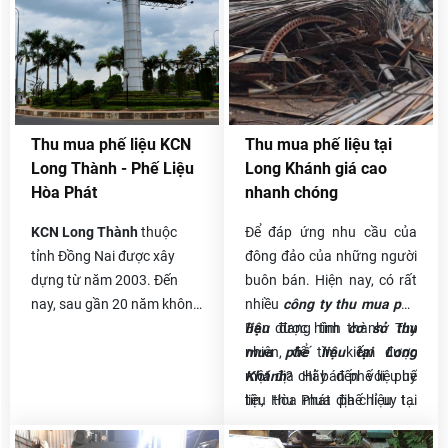
đồng, vựa ve chai. Ngoài ra
liệu, inox phế liệu…..
có những khu vực cần
Những dịch vụ thu mua phế
thanh lý hàng giá cao,
liệu Biên Hòa Đồng Nai
thanh lý nhanh trong ngày
đang được công ty Hòa
vẫn được Phế liệu Hòa
Phát đẩy mạnh tiêu thụ là
Phát đáp ứng.
dịch vụ thu mua phế liệu giá
Thu mua phế liệu KCN
Thu mua phế liệu tại
cao tại tphcm, Đồng Nai,
Long Thành - Phế Liệu
Long Khánh giá cao
Bình Dương.
Hòa Phát
nhanh chóng
KCN Long Thành
thuộc
Để đáp ứng nhu cầu của
tỉnh Đồng Nai được xây
đông đảo của những người
dựng từ năm 2003. Đến
buôn bán. Hiện nay, có rất
nay, sau gần 20 năm không
nhiều
công ty thu mua phế
ngừng phát triển, nơi đây
liệu
Bạn đang tìm
được hình thành. Tuy
cơ sở thu
đã trở thành một trong
nhiên, để tìm kiếm được
mua phế liệu tại Long
những KCN thu hút đầu tư
một địa chỉ bán phế liệu uy
Khánh
? Hãy đến với phế
của nhiều doanh nghiệp
tín, thu mua phế liệu tại
liệu Hòa Phát địa chỉ uy tín
đến lập nhà máy, trụ sở,
Long Khánh giá cao nhanh
tại Long Khánh và cả nước