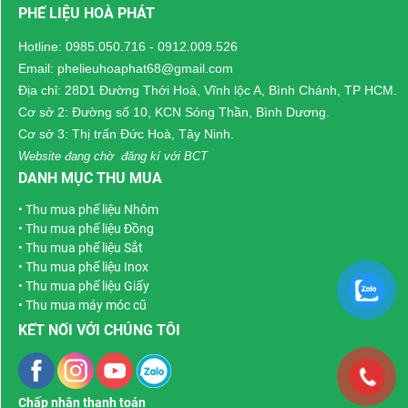
PHẾ LIỆU HOÀ PHÁT
da , thu mua dây kéo ,
dây khóa đồng , thu
Hotline:
0985.050.716
-
0912.009.526
mua chỉ may mặc , chỉ
Email: phelieuhoaphat68@gmail.com
thêu , chỉ dệt , thu mua
Địa chỉ: 28D1 Đường Thới Hoà, Vĩnh lộc A, Bình Chánh, TP HCM.
quần áo tồn kho thanh
Cơ sở 2: Đường số 10, KCN Sóng Thần, Bình Dương.
lý , giầy dép , nốt áo ,
Cơ sở 3: Thị trấn Đức Hoà, Tây Ninh.
cúc áo , chúng tôi nhận
Website đang chờ đăng kí với BCT
hợp đồng thu mua
DANH MỤC THU MUA
nguyên phụ liệu dài hạn
•
Thu mua phế liệu Nhôm
của công ty và doanh
•
Thu mua phế liệu Đồng
nghiệp thanh lý với khối
•
Thu mua phế liệu Sắt
lượng lớn .
•
Thu mua phế liệu Inox
•
Thu mua phế liệu Giấy
•
Thu mua máy móc cũ
KẾT NỐI VỚI CHÚNG TÔI
Chấp nhận thanh toán