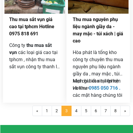
Thu mua sắt vụn giá
Thu mua nguyên phụ
cao tại tphcm Hotline
liệu ngành giầy da -
0975 818 691
may mặc - túi xách | giá
cao
Công ty
thu mua sắt
vụn
các loại giá cao tại
Hòa phát là tổng kho
tphcm , nhận thu mua
công ty chuyên thu mua
sắt vụn công ty thanh lý
nguyên phụ liệu ngành
với khối lượng lớn giá
giầy da , may mặc , túi
cả cạnh tranh và uy tín
xách giá cao tại tphcm
Mọi chi tiết xin liện hệ :
nhất trên thị trường .
và khu vực phía nam .
Hotline
0985 050 716 .
Báo giá sắt vụn hàng
các mặt hàng chúng tôi
ngày để các bạn tham
thu mua điển hình là :
khảo và biết giá chính
thu mua da bò , da heo ,
«
1
2
3
4
5
6
7
8
»
xác nhất .
da cừu , da cá sấu , thu
mua simili , thu mua vải
cây , vải khúc , vải giầy