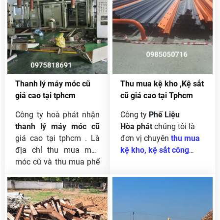
tiện cũ , thu mua máy
trình,hàng điện tử… Chúng
dập hơi , máy dập cơ ,
tôi nhận thu mua phế liệu
thu mua máy khoan
KCN Phước Đông Gò Dầu
công nghiệp , thu mua
Tây Ninh giá cao.
máy hàn , thu mua máy
phát điện cũ , nhận
thanh lý máy móc cũ
Thanh lý máy móc cũ
Thu mua kệ kho ,Kệ sắt
công nghiệp , thanh lý
giá cao tại tphcm
cũ giá cao tại Tphcm
dây chuyền sản xuất ,
thu mua nhà kho ,thu
Công ty hoà phát nhận
Công ty
Phế Liệu
mua xác nhà , thu mua
thanh lý máy móc cũ
Hòa phát
chúng tôi là
nhà xưởng .
giá cao tại tphcm . Là
đơn vị chuyên
thu mua
địa chỉ thu mua máy
kệ kho, kệ sắt công
móc cũ và thu mua phế
nghiệp, kệ siêu thị cũ
liệu lâu năm Hoà
giá cao tại tphcm
và
phát là công ty uy tín và
các tỉnh lân cận. ngoài
được khách hàng tin
ra chúng tôi còn thu
tưởng từ khi thành lập
mua hàng thanh lý,