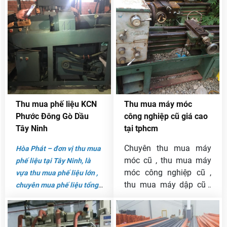
xưởng sản xuất,… Hiểu
chóng là rất khó.
được nhu cầu cần giải
quyết số phế liệu ra đời
trong quá trình sản xuất đó,
dịch vụ
thu mua phế liệu
KCN Long Thành
của công
ty Hòa Phát đã ra đời, cung
cấp những tiện ích cho
nhiều doanh nghiệp tại đây.
Thu mua phế liệu KCN
Thu mua máy móc
Phước Đông Gò Dầu
công nghiệp cũ giá cao
Tây Ninh
tại tphcm
Chuyên thu mua máy
Hòa Phát – đơn vị thu mua
móc cũ , thu mua máy
phế liệu tại Tây Ninh, là
móc công nghiệp cũ ,
vựa thu mua phế liệu lớn ,
thu mua máy dập cũ ,
chuyên mua phế liệu tổng
thu mua máy chặt sắt
hợp bap gồm: nhôm; sắt ;
cũ , thu mua máy chắn
thép; kẽm; thu mua phế
sắt cũ , thu mua máy
liệu inox , sắt công