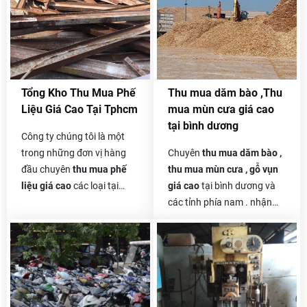
đến nay. Những loại
hàng tồn kho phế
máy móc tại công ty,
liệu và máy móc cũ, dây
nhà ở hay trong các
chuyền sản xuất. v, v.
xưởng không sử dụng
được do oxi hoá, không
khí ăn mòn,... Trường
Tổng Kho Thu Mua Phế
Thu mua dăm bào ,Thu
hợp này bạn nên chọn
Liệu Giá Cao Tại Tphcm
mua mùn cưa giá cao
các cơ sở thanh lý máy
tại bình dương
móc cũ để bán các máy
Công ty chúng tôi là một
móc này.
trong những đơn vị hàng
Chuyên
thu mua dăm bào ,
đầu chuyên
thu mua phế
thu mua mùn cưa , gỗ vụn
liệu giá cao
các loại tại
giá cao
tại bình dương và
tphcm và các tỉnh phía nam
các tỉnh phía nam . nhận
. chúng tôi nhận thầu
thu
hợp đồng thu mua dài hạn
mua phế liệu
của các công
của các công ty trong và
ty và doanh nghiệp lớn nhỏ
ngoài nước với khối lượng
trong và ngoài nước rất
không giới hạn .
mong được sự hợp tác lâu
dài của quý vị .