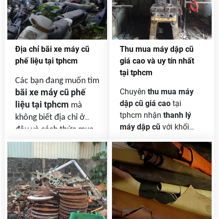
Địa chỉ bãi xe máy cũ
Thu mua máy dập cũ
phế liệu tại tphcm
giá cao và uy tín nhất
tại tphcm
Các bạn đang muốn tìm
bãi xe máy cũ phế
Chuyên
thu mua máy
dập cũ giá cao
tại
liệu tại tphcm
mà
tphcm nhận
thanh lý
không biết địa chỉ ở
máy dập cũ
với khối
đâu và cách thức mua
lượng lớn không giới
bán như thế nào rồi xe
hạn của công ty và
còn giấy tờ hay không
doanh nghiệp thanh lý .
thì qua bài viết này các
bạn sẽ rõ hơn .