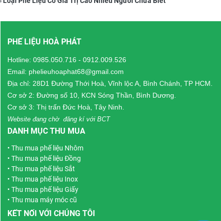
5 Loại Phế Liệu Có Giá Trị Cao Nhiều Người Chưa Biết
PHẾ LIỆU HOÀ PHÁT
Hotline:
0985.050.716
-
0912.009.526
Email: phelieuhoaphat68@gmail.com
Địa chỉ: 28D1 Đường Thới Hoà, Vĩnh lộc A, Bình Chánh, TP HCM.
Cơ sở 2: Đường số 10, KCN Sóng Thần, Bình Dương.
Cơ sở 3: Thị trấn Đức Hoà, Tây Ninh.
Website đang chờ đăng kí với BCT
DANH MỤC THU MUA
•
Thu mua phế liệu Nhôm
•
Thu mua phế liệu Đồng
•
Thu mua phế liệu Sắt
•
Thu mua phế liệu Inox
•
Thu mua phế liệu Giấy
•
Thu mua máy móc cũ
KẾT NỐI VỚI CHÚNG TÔI