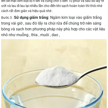
lên bề mặt kim loại bị rỉ sét và cũng chờ 5 đến 10 phút và sau đó lấy rẻ
ướt và lau đi lau lại nhiều lần cho đến khi sạch hoàn toàn thì thôi nhé
cách rất đơn giản và hiệu quả nhé .
Sử dụng giấm trắng
: Ngâm kim loại vào giấm trắng
Bước 3 :
trong vài giờ , sau đó lấy ra chùi rửa để chúng trở nên sáng
bóng và sạch hơn phương pháp này phù hợp cho các vật liệu
nhỏ như muỗng , thìa , muôi , dao ,