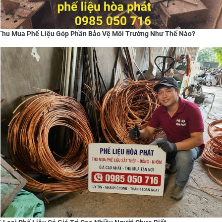
Thu Mua Phế Liệu Góp Phần Bảo Vệ Môi Trường Như Thế Nào?