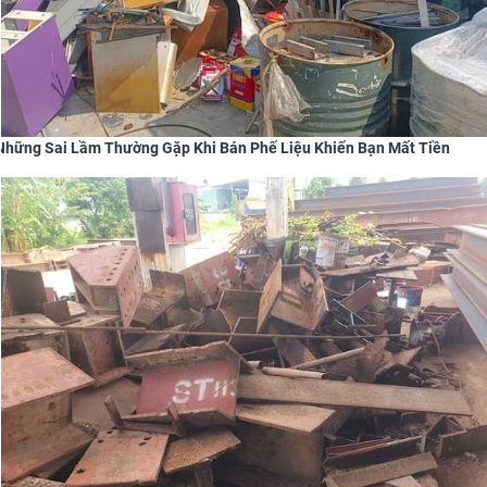
Những Sai Lầm Thường Gặp Khi Bán Phế Liệu Khiến Bạn Mất Tiền