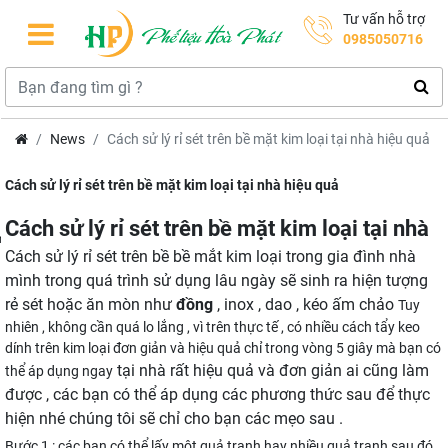
Tư vấn hỗ trợ
0985050716
News
Cách sử lý rỉ sét trên bề mặt kim loại tại nhà hiệu quả
Cách sử lý rỉ sét trên bề mặt kim loại tại nhà hiệu quả
Cách sử lý rỉ sét trên bề mặt kim loại tại nhà
cm
Cách sử lý rỉ sét trên bề bề mắt kim loại trong gia đình nhà
mình trong quá trình sử dụng lâu ngày sẽ sinh ra hiện tượng
rẻ sét hoặc ăn mòn như
đồng
, inox , dao , kéo ấm chảo
Tuy
nhiên , không cần quá lo lắng , vì trên thực tế , có nhiều cách tẩy keo
dính trên kim loại đơn giản và hiệu quả chỉ trong vòng 5 giây mà bạn có
tại nhà rất hiệu quả và đơn giản ai cũng làm
thể áp dụng ngay
được , các bạn có thể áp dụng các phương thức sau để thực
hiện nhé chúng tôi sẽ chỉ cho bạn các mẹo sau .
Bước 1 : các bạn có thể lấy một quả tranh hay nhiều quả tranh sau đó