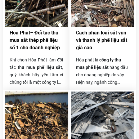
phế liệu Hòa Phát chuyên
thu mua nhựa phế liệu giá
cao trên toàn quốc, đội xe
chuyên chở tự bốc xếp, vận
Hòa Phát– Đối tác thu
Cách phân loại sắt vụn
chuyển nhanh gọn nhất,
mua sắt thép phế liệu
và thanh lý phế liệu sắt
thanh toán một lần và có
số 1 cho doanh nghiệp
giá cao
phần trăm hoa hồng cho
người giới thiệu.
Khi chọn Hòa Phát làm đối
Hòa phát là
công ty thu
tác
thu mua phế liệu sắt
,
mua phế liệu sắt
hàng đầu
quý khách hãy yên tâm vì
cho doang nghiệp do vậy
chúng tôi là một công ty lâu
Hiện nay, ngành công
năm làm trong ngành phế
nghiệp xây dựng ngày càng
liệu. Chúng tôi tự hào về
hiện đại và phát triển mạnh
quá trình làm nên thương
mẽ, có rất nhiều công trình
hiệu Hòa Phát của mình.
xây dựng từ nhỏ đến lớn, từ
Trong suốt nhiều năm trong
công trình nhà cấp 4 cho
nghề, Hòa Phát đã hợp tác
đến những công trình nhà
với rất nhiều khách hàng,
cao tầng, nhà máy xây