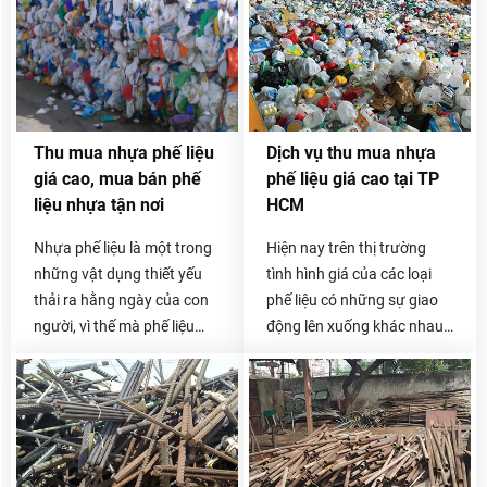
chuyên thu mua nhựa phế
hàng của Hoa Phát 10 năm
liệu giá tốt. Tất cả các
nay vẫn rất tin tưởng lối
chủng loại phế liệu nhựa
phục vụ này. Sau khi nhận
PVC, HD, PE, PS, PP thường
được yêu cầu của quý
có ở các công ty, xưởng sản
khách, chúng tôi sẽ được
xuất gia công đồ nhựa đều
phân công đến thẩm định
Thu mua nhựa phế liệu
Dịch vụ thu mua nhựa
được chúng tôi thu mua lại
giá hoặc thu gom trong
giá cao, mua bán phế
phế liệu giá cao tại TP
với giá cao và cạnh tranh
ngày và thanh toán linh
liệu nhựa tận nơi
HCM
nhất trên thị trường.
hoạt cho khách.
Nhựa phế liệu là một trong
Hiện nay trên thị trường
những vật dụng thiết yếu
tình hình giá của các loại
thải ra hằng ngày của con
phế liệu có những sự giao
người, vì thế mà phế liệu
động lên xuống khác nhau
nhựa thải ra cũng vô cùng
tùy thuộc vào thời gian
lớn. Nếu bạn đang đau đầu
cũng như chất liệu đó đáp
vì số phế liệu nhựa tồn kho
ứng thị trường như thế nào.
không biết phải xử lý như
thế nào thì hãy liên lạc ngay
với chúng tôi nhé. Thu mua