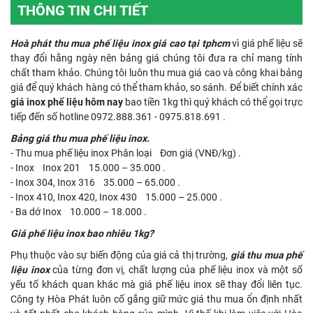
THÔNG TIN CHI TIẾT
Hoà phát thu mua phế liệu inox giá cao tại tphcm
vì giá phế liệu sẽ
thay đổi hằng ngày nên bảng giá chúng tôi đưa ra chỉ mang tính
chất tham khảo. Chúng tôi luôn thu mua giá cao và công khai bảng
giá để quý khách hàng có thể tham khảo, so sánh. Để biết chính xác
giá inox phế liệu hôm nay
bao tiền 1kg thì quý khách có thể gọi trực
tiếp đến số hotline 0972.888.361 - 0975.818.691 .
Bảng giá thu mua phế liệu inox.
- Thu mua phế liệu inox Phân loại Đơn giá (VNĐ/kg) .
- Inox Inox 201 15.000 – 35.000 .
- Inox 304, Inox 316 35.000 – 65.000 .
- Inox 410, Inox 420, Inox 430 15.000 – 25.000 .
- Ba dớ Inox 10.000 – 18.000 .
Giá phế liệu inox bao nhiêu 1kg?
Phụ thuộc vào sự biến động của giá cả thị trường,
giá thu mua phế
liệu inox
của từng đơn vị, chất lượng của phế liệu inox và một số
yếu tố khách quan khác mà giá phế liệu inox sẽ thay đổi liên tục.
Công ty Hòa Phát luôn cố gắng giữ mức giá thu mua ổn định nhất