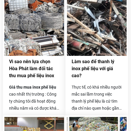
Vì sao nên lựa chọn
Làm sao để thanh lý
Hòa Phát làm đối tác
inox phế liệu với giá
thu mua phế liệu inox
cao?
Giá thu mua inox phế liệu
Thực tế, có khá nhiều người
cao nhất thị trường : Công
mắc sai lầm trong việc
ty chúng tôi đã hoạt động
thanh lý phế liệu là cứ tìm
nhiều năm và có được khá
địa chỉ nào quen hoặc gần
nhiều đối tác là các công ty
nhà và liên hệ thanh lý.
thu mua phế liệu lớn ở cả
Thêm vào đó, việc không
trong và ngoài nước. Được
xác minh là đại lý đó có uy