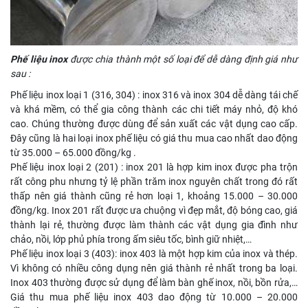
Phế liệu inox
được chia thành một số loại để dễ dàng định giá như
sau :
Phế liệu inox loại 1 (316, 304) : inox 316 và inox 304 dễ dàng tái chế
và khá mềm, có thể gia công thành các chi tiết máy nhỏ, độ khó
cao. Chúng thường được dùng để sản xuất các vật dụng cao cấp.
Đây cũng là hai loại inox phế liệu có giá thu mua cao nhất dao động
từ 35.000 – 65.000 đồng/kg .
Phế liệu inox loại 2 (201) : inox 201 là hợp kim inox được pha trộn
rất công phu nhưng tỷ lệ phần trăm inox nguyên chất trong đó rất
thấp nên giá thành cũng rẻ hơn loại 1, khoảng 15.000 – 30.000
đồng/kg. Inox 201 rất được ưa chuộng vì đẹp mắt, độ bóng cao, giá
thành lại rẻ, thường được làm thành các vật dụng gia đình như
chảo, nồi, lớp phủ phía trong ấm siêu tốc, bình giữ nhiệt,…
Phế liệu inox loại 3 (403): inox 403 là một hợp kim của inox và thép.
Vì không có nhiều công dụng nên giá thành rẻ nhất trong ba loại.
Inox 403 thường được sử dụng để làm bàn ghế inox, nồi, bồn rửa,…
Giá thu mua phế liệu inox 403 dao động từ 10.000 – 20.000