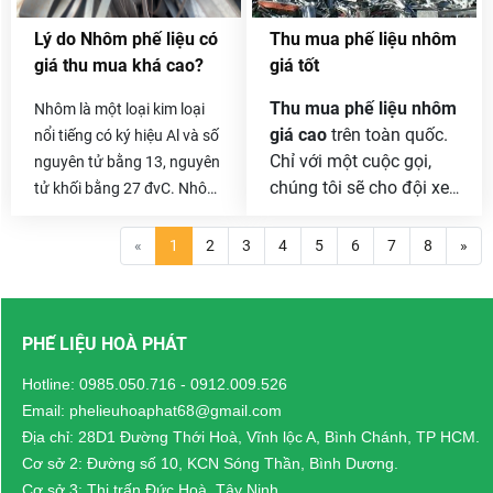
mua nhôm phế liệu
, khi
Lý do Nhôm phế liệu có
Thu mua phế liệu nhôm
hoàn tất giao dịch thu mua
giá thu mua khá cao?
giá tốt
phế liệu trên 10 tấn sẽ được
tặng hơn 20 triệu hoa hồng
Thu mua phế liệu nhôm
Nhôm là một loại kim loại
dành cho khách hàng giới
giá cao
trên toàn quốc.
nổi tiếng có ký hiệu Al và số
thiệu.
Chỉ với một cuộc gọi,
nguyên tử bằng 13, nguyên
chúng tôi sẽ cho đội xe
tử khối bằng 27 đvC. Nhôm
chuyên dụng xuống làm
có điểm đáng chú ý của
việc với quý khách hàng
một kim loại có tỷ trọng
«
1
2
3
4
5
6
7
8
»
ngay trong ngày. Giá
thấp và có khả năng chống
thu mua luôn cao hơn
ăn mòn hiện tượng thụ
các đơn vị khác tới 30%
động. Các thành phần cấu
PHẾ LIỆU HOÀ PHÁT
và đặc biệt là luôn trích
trúc được làm từ nhôm và
lợi nhuận, hoa hồng cho
hợp kim của nó là rất quan
Hotline:
0985.050.716
-
0912.009.526
người giới thiệu .
trọng cho ngành công
Email: phelieuhoaphat68@gmail.com
nghiệp hàng không vũ trụ
Địa chỉ: 28D1 Đường Thới Hoà, Vĩnh lộc A, Bình Chánh, TP HCM.
và rất quan trọng trong các
Cơ sở 2: Đường số 10, KCN Sóng Thần, Bình Dương.
lĩnh vực khác của giao
Cơ sở 3: Thị trấn Đức Hoà, Tây Ninh.